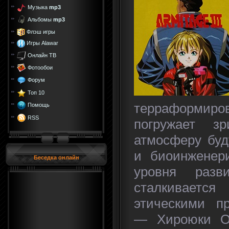
Музыка
mp3
Альбомы
mp3
Флэш игры
Игры Alawar
Онлайн ТВ
Фотообои
Форум
Топ 10
терраформиров
Помощь
RSS
погружает з
атмосферу буд
и биоинженери
Беседка онлайн
уровня разв
сталкиваетс
этическими п
— Хироюки Ок