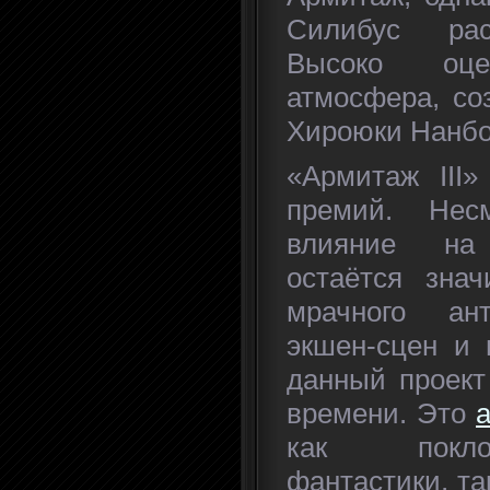
Силибус рас
Высоко оце
атмосфера, со
Хироюки Нанбо
«Армитаж III»
премий. Нес
влияние на
остаётся знач
мрачного ан
экшен-сцен и 
данный проект
времени. Это
как покло
фантастики, т