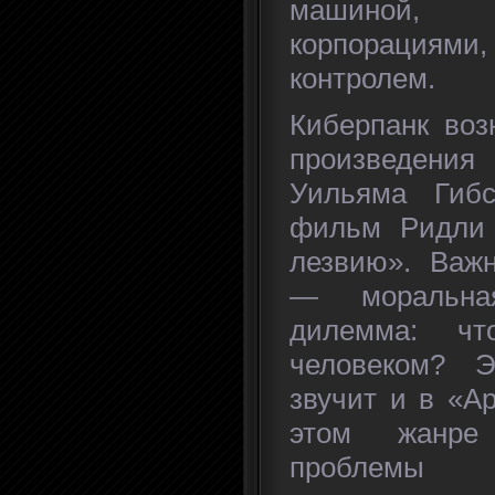
машиной,
корпораци
контролем.
Киберпанк воз
произведен
Уильяма Гиб
фильм Ридли 
лезвию». Важн
— моральна
дилемма: чт
человеком? Э
звучит и в «Ар
этом жанре
проблем