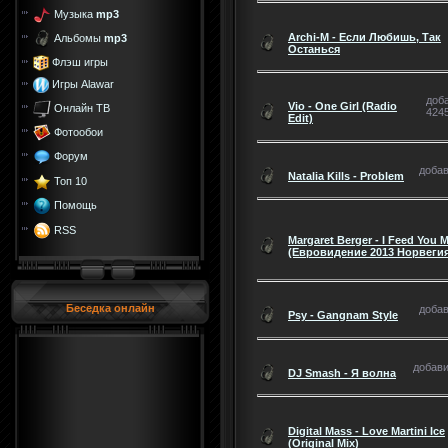
Музыка
mp3
Archi-M - Если Любишь, Так
Альбомы
mp3
Останься
Флэш игры
Игры Alawar
доба
Vio - One Girl (Radio
Онлайн ТВ
4245
Edit)
Фотообои
Форум
добав
Natalia Kills - Problem
Топ 10
Помощь
RSS
Margaret Berger - I Feed You 
(Евровидение 2013 Норвегия
Беседка онлайн
добав
Psy - Gangnam Style
добави
DJ Smash - Я волна
Digital Mass - Love Martini Ice
(Original Mix)