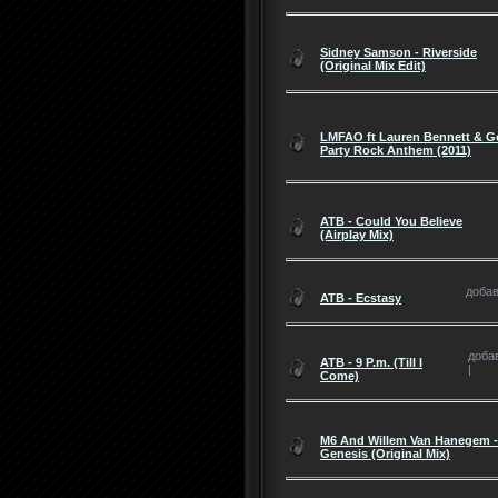
Sidney Samson - Riverside
(Original Mix Edit)
LMFAO ft Lauren Bennett & G
Party Rock Anthem (2011)
ATB - Could You Believe
(Airplay Mix)
добав
ATB - Ecstasy
добав
ATB - 9 P.m. (Till I
|
Come)
M6 And Willem Van Hanegem -
Genesis (Original Mix)