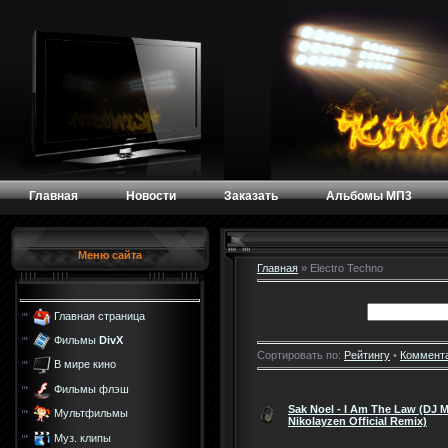
Главная
Новости
Заказать
Альбомы МП3
Меню сайта
Главная
»
Electro Techno
Главная страница
Фильмы
DivX
Сортировать по:
Рейтингу
•
Коммент
В мире кино
Фильмы флэш
Sak Noel - I Am The Law (DJ M
Мультфильмы
Nikolayzen Official Remix)
Муз. клипы