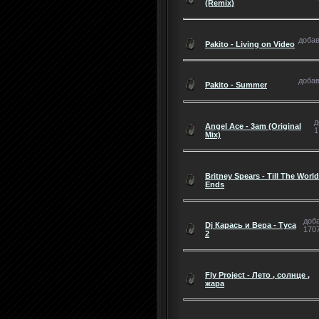
(Remix)
добав
Pakito - Living on Video
добав
Pakito - Summer
д
Angel Ace - 3am (Original
1
Mix)
Britney Spears - Till The World
Ends
доба
Dj Карась и Вера - Туса
1707
2
Fly Project - Лето , солнце ,
жара