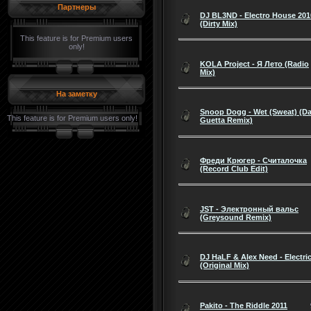
Партнеры
DJ BL3ND - Electro House 201
(Dirty Mix)
This feature is for Premium users
only!
KOLA Project - Я Лето (Radio
Mix)
На заметку
Snoop Dogg - Wet (Sweat) (Da
This feature is for Premium users only!
Guetta Remix)
Фреди Крюгер - Считалочка
(Record Club Edit)
JST - Электронный вальс
(Greysound Remix)
DJ HaLF & Alex Need - Electri
(Original Mix)
Pakito - The Riddle 2011