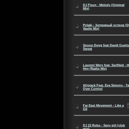
DJ Fisun - Melody (Original
Mix)
Polaki - Затеряный остров (D
Vaulin Mix)
Snoop Dogg feat David Guetta
Sweat
Laurent Wery feat. Swiftkid - 
Hey (Radio Mix)
Afrojack Feat. Eva Simons - T
Over Control
д
Far East Movement - Like a
1
G6
DJ 22 Robo - Sexy girl (club
mix)