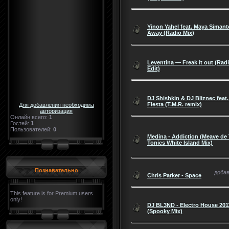
Yinon Yahel feat. Maya Simant
Away (Radio Mix)
Leventina — Freak it out (Rad
Edit)
DJ Shishkin & DJ Bliznec feat
Fiesta (T.M.R. remix)
Для добавления необходима
авторизация
Онлайн всего:
1
Гостей:
1
Пользователей:
0
Medina - Addiction (Meave de 
Tonics White Island Mix)
Познавательно
добав
Chris Parker - Space
This feature is for Premium users
only!
DJ BL3ND - Electro House 201
(Spooky Mix)