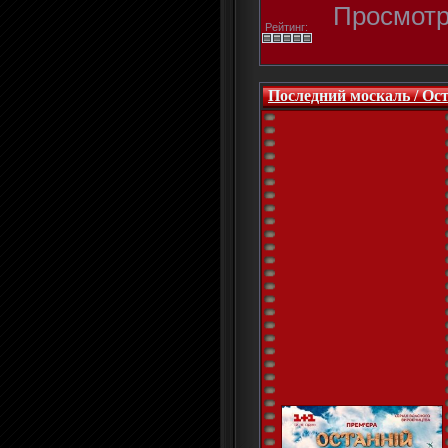
Просмотро
Рейтинг:
Последний москаль / Ост