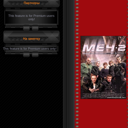
Партнеры
This feature is for Premium users
only!
На заметку
This feature is for Premium users only!