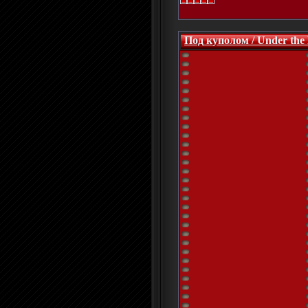
Под куполом / Under the 