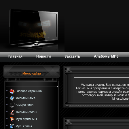
Главная
Новости
Заказать
Альбомы МП3
Меню сайта
Мы рады видеть Вас на нашем сайт
Так-же, мы предлагаем смотреть
о
Главная страница
представляем фильмы онлайн разли
ретромузыкой, которые можно 
Фильмы
DivX
kinostok.n
В мире кино
Фильмы флэш
Мультфильмы
Муз. клипы