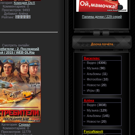
атегория:
Комедия DivX
Комментариев: 0
Просмотров: 9493
Добавил: Алёна
Папины дочки / 229 серий
Рейтинг:
Доска почёта
Смотреть онлайн:
ебители - 2. Последний
ой / 2015 / WEB-DLRip
Василевс
Видео (
4306
)
Музыка (
90
)
Альбомы (
11
)
Фотообои (
10
)
Новости (
20
)
Игры (
8
)
Алёна
Видео (
3838
)
Музыка (
129
)
Альбомы (
145
)
Новости (
20
)
Категория:
Сериал
Комментариев: 0
ForzaNapoli
Просмотров: 11779