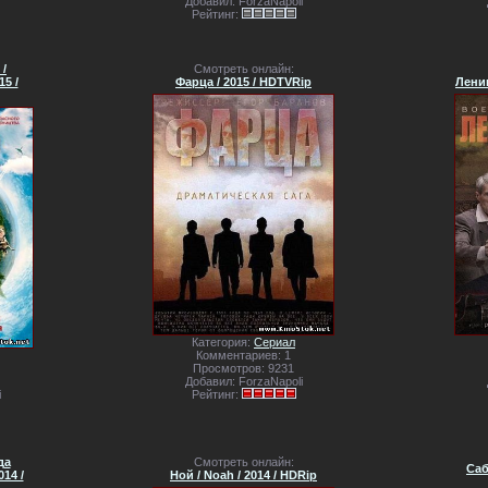
Добавил: ForzaNapoli
Рейтинг:
/
Смотреть онлайн:
5 /
Фарца / 2015 / HDTVRip
Ленин
Категория:
Сериал
Комментариев: 1
Просмотров: 9231
Добавил: ForzaNapoli
i
Рейтинг:
да
Смотреть онлайн:
Саб
014 /
Ной / Noah / 2014 / HDRip