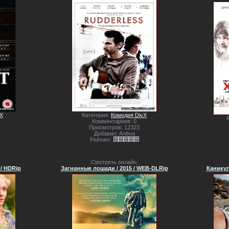
X
Категория:
Комедия DivX
Комментариев: 0
Просмотров: 12323
Добавил: Алёна
Рейтинг:
Смотреть онлайн:
/ HDRip
Загнанные лошади / 2015 / WEB-DLRip
Каникулы