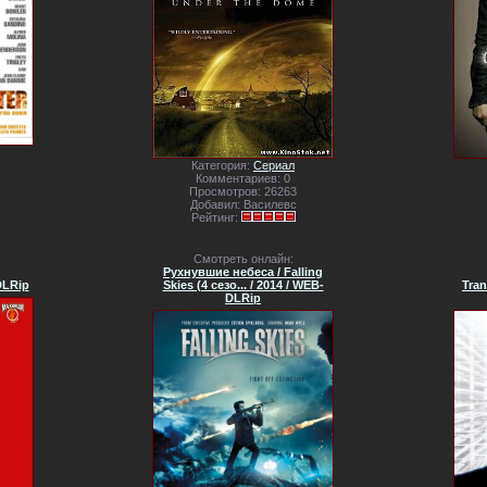
Категория:
Сериал
Комментариев: 0
Просмотров: 26263
Добавил: Василевс
Рейтинг:
Смотреть онлайн:
Рухнувшие небеса / Falling
DLRip
Skies (4 сезо... / 2014 / WEB-
Tran
DLRip