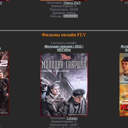
vX
Категория:
Ужасы DivX
К
Комментариев: 0
Просмотров: 18438
Добавил: Алёна
Рейтинг:
Фильмы онлайн FLV
Смотреть онлайн:
Молодая гвардия / 2015 /
Истр
p
HDTVRip
б
Категория:
Сериал
Комментариев: 0
Просмотров: 12457
i