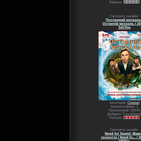
Рейтинг:
Смотреть онлайн:
Последний москаль 
Останній москаль / 201
SATRip
Категория:
Сериал
Комментариев: 1
Просмотров: 29334
Добавил: ForzaNapol
Рейтинг:
Смотреть онлайн:
Need for Speed: Жаж
скорости / Need fo... / 2