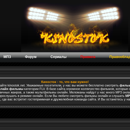
МП3
Форум
Сериалы
Правила
Правообла
Киносток - то, что вам нужно!
е kinostok.net. Уважаемые посетители, у нас вы можете бесплатно смотреть
фильм
нлайн фильмы
категории FLV. В базе сайта огромное колличество фильмов, которые
чных жанров, а также мультфильмы онлайн. Меломаны найдут у нас много MP3 онлай
прослушать в режиме онлайн. Если Вы любите смотреть фильмы онлайн и слушать
MP
et, где вас встретит гостеприимная и дружелюбная команда сайта. И Вы останетесь у на