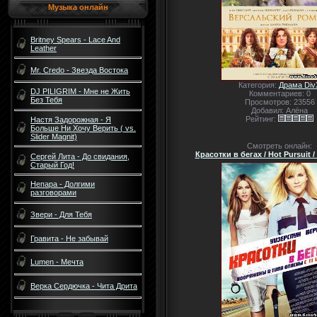
Музыка онлайн
Britney Spears - Lace And
Leather
Mr. Credo - Звезда Востока
Категория:
Драма Div
DJ PILIGRIM - Мне не Жить
Комментариев: 0
Без Тебя
Просмотров: 23556
Добавил: Алёна
Рейтинг:
Настя Задорожная - Я
Больше Ни Хочу Верить ( vs.
Slider Magnit)
Смотреть онлайн:
Красотки в бегах / Hot Pursuit /
Сергей Лита - До свидания,
Старый Год!
Непара - Долгими
разговорами
Звери - Для Тебя
Гравита - Не забывай
Lumen - Мечта
Верка Сердючка - Чита Дрита