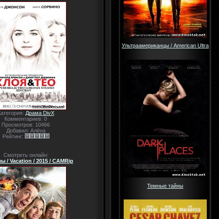
Ультраамериканцы / American Ultra
Категория:
Драма DivX
Комментариев: 0
Просмотров: 10466
Добавил: Алёна
Рейтинг:
Смотреть онлайн:
 / Vacation / 2015 / CAMRip
Темные тайны