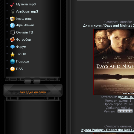
Музыка
mp3
Альбомы
mp3
Флэш игры
Смотреть онлайн:
Игры Alawar
Дни и ночи / Days and Nights / 
Онлайн ТВ
Фотообои
Форум
Топ 10
Помощь
RSS
Беседка онлайн
Категория:
Драма Div
Комментариев: 1
Просмотров: 21326
Добавил: Алёна
Рейтинг:
Смотреть онлайн:
Кукла Роберт / Robert the Doll /