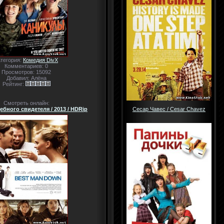
атегория:
Комедия DivX
Комментариев: 0
Просмотров: 15092
Добавил: Алёна
Рейтинг:
Смотреть онлайн:
бного свидетеля / 2013 / HDRip
Сесар Чавес / Cesar Chavez