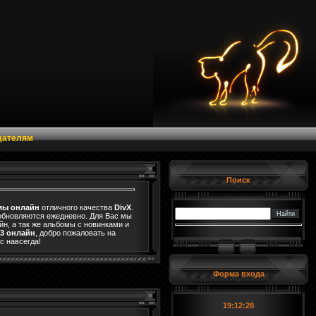
дателям
Поиск
ы онлайн
отличного качества
DivX
.
 обновляются ежедневно. Для Вас мы
н, а так же альбомы с новинками и
3 онлайн
, добро пожаловать на
с навсегда!
Форма входа
19:12:29