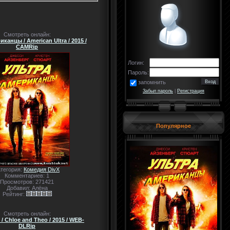
Смотреть онлайн:
канцы / American Ultra / 2015 /
CAMRip
Логин:
Пароль:
запомнить
Забыл пароль
|
Регистрация
Популярное
атегория:
Комедия DivX
Комментариев: 1
Просмотров: 271421
Добавил: Алёна
Рейтинг:
Смотреть онлайн:
 / Chloe and Theo / 2015 / WEB-
DLRip