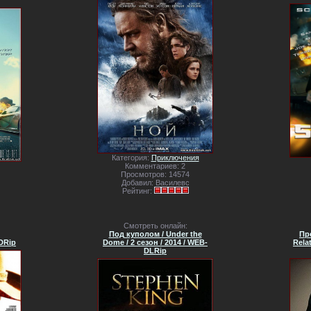
Категория:
Приключения
Комментариев: 2
Просмотров: 14574
Добавил: Василевс
Рейтинг:
Смотреть онлайн:
Под куполом / Under the
Пр
HDRip
Dome / 2 сезон / 2014 / WEB-
Rela
DLRip