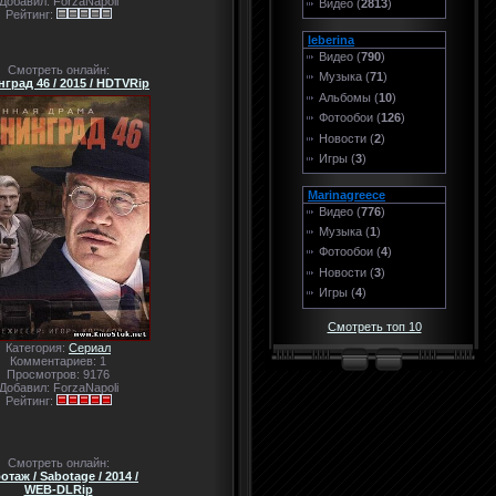
Добавил: ForzaNapoli
Видео (
2813
)
Рейтинг:
leberina
Видео (
790
)
Смотреть онлайн:
Музыка (
71
)
град 46 / 2015 / HDTVRip
Альбомы (
10
)
Фотообои (
126
)
Новости (
2
)
Игры (
3
)
Marinagreece
Видео (
776
)
Музыка (
1
)
Фотообои (
4
)
Новости (
3
)
Игры (
4
)
Смотреть топ 10
Категория:
Сериал
Комментариев: 1
Просмотров: 9176
Добавил: ForzaNapoli
Рейтинг:
Смотреть онлайн:
отаж / Sabotage / 2014 /
WEB-DLRip