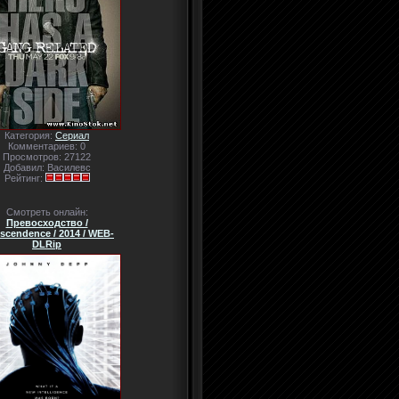
Категория:
Сериал
Комментариев: 0
Просмотров: 27122
Добавил: Василевс
Рейтинг:
Смотреть онлайн:
Превосходство /
scendence / 2014 / WEB-
DLRip