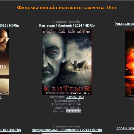
Фильмы онлайн высокого качества Divx
Смотреть онлайн:
Ультраамери
2013 / HDRip
Кантемир / Kantemir / 2014 / HDRip
X
Категория:
Ужасы DivX
К
Комментариев: 0
Просмотров: 13347
Добавил: Алёна
Рейтинг:
Смотреть онлайн:
Хлоя и Тео
 2015 / DVDRip
Неуправляемый / Rudderless / 2014 / HDRip