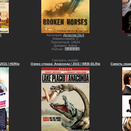
X
Категория:
Детектив DivX
К
Комментариев: 0
Просмотров: 14624
Добавил: Алёна
Рейтинг:
Смотреть онлайн:
 2015 / HDRip
Озеро страха: Анаконда / 2015 / WEB-DLRip
Смерть сваде