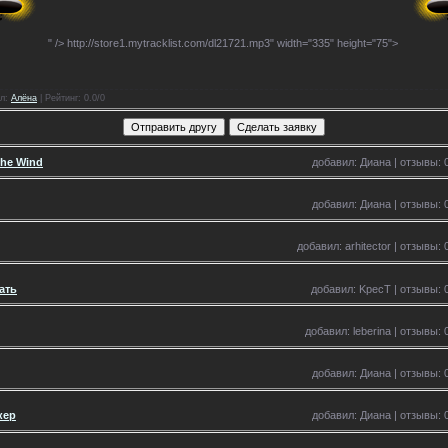
" />
http://store1.mytracklist.com/dl21721.mp3" width="335" height="75">
л
:
Алёна
|
Рейтинг
: 0.0/0
The Wind
добавил: Диана | отзывы: 0
добавил: Диана | отзывы: 0
добавил: arhitector | отзывы: 
ать
добавил: KpecT | отзывы: 0
добавил: leberina | отзывы: 
добавил: Диана | отзывы: 0
кер
добавил: Диана | отзывы: 0