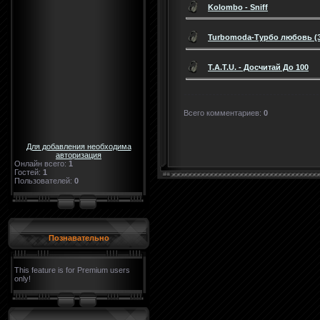
Kolombo - Sniff
Turbomoda-Турбо любовь (Эл
T.A.T.U. - Досчитай До 100
Всего комментариев
:
0
Для добавления необходима
авторизация
Онлайн всего:
1
Гостей:
1
Пользователей:
0
Познавательно
This feature is for Premium users
only!