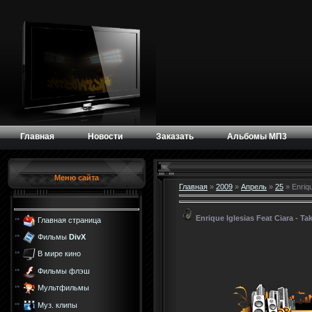
Главная
Новости
Заказать
Альбомы МП3
Меню сайта
Главная
»
2009
»
Апрель
»
25
» Enriqu
Enrique Iglesias Feat Ciara - T
Главная страница
Фильмы
DivX
В мире кино
Фильмы флэш
Мультфильмы
Муз. клипы