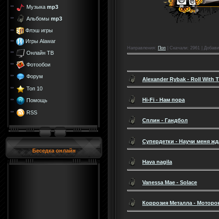
Музыка
mp3
Альбомы
mp3
Флэш игры
Игры Alawar
Направления
:
Поп
|
Скачали
: 2961 |
Добави
Онлайн ТВ
Фотообои
Форум
Alexander Rybak - Roll With 
Топ 10
Hi-Fi - Нам пора
Помощь
RSS
Сплин - Гандбол
Супердетки - Научи меня жд
Беседка онлайн
Hava nagila
Vanessa Mae - Solace
Коррозия Металла - Моторо