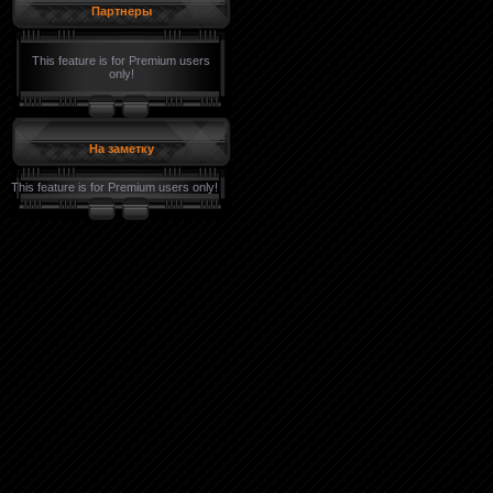
Партнеры
This feature is for Premium users
only!
На заметку
This feature is for Premium users only!