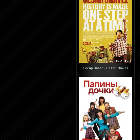
Сесар Чавес / Cesar Chavez