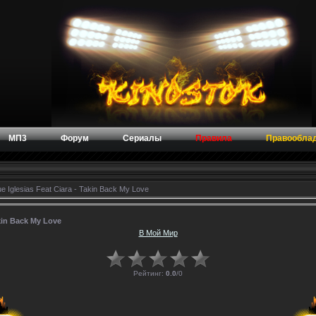
МП3
Форум
Сериалы
Правила
Правообла
e Iglesias Feat Ciara - Takin Back My Love
akin Back My Love
В Мой Мир
Рейтинг:
0.0
/
0