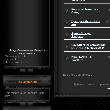
Want Music
Коррозия Металла -
Спид
Григорий Лепс - Ну и
доб
что
Ария - Позади
Америка
Саундтрек из сериал Клон -
NOUR EL AIN (тема Феса)
Для добавления необходима
авторизация
Онлайн всего:
1
Иван Кучин - В
д
Гостей:
1
Таверне
Пользователей:
0
Всего комментариев
:
0
Познавательно
Добавлять комментарии могу
[
Р
This feature is for Premium users
only!