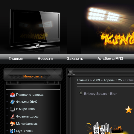
Главная
Новости
Заказать
Альбомы МП3
Меню сайта
Главная
»
2009
»
Апрель
»
25
» Britne
Britney Spears - Blur
Главная страница
Фильмы
DivX
В мире кино
Фильмы флэш
Мультфильмы
Муз. клипы