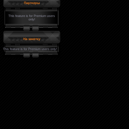
Партнеры
This feature is for Premium users
only!
На заметку
This feature is for Premium users only!