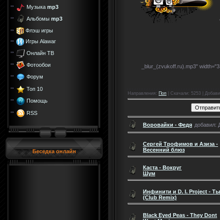
Музыка
mp3
Альбомы
mp3
Флэш игры
Игры Alawar
Онлайн ТВ
Фотообои
_blur_(zvukoff.ru).mp3" width="
Форум
Топ 10
Направления
:
Поп
|
Скачали
: 5253 |
Добави
Помощь
RSS
Воровайки - Федя
добавил: Д
Сергей Трофимов и Азиза -
Весенний блюз
Беседка онлайн
Каста - Вокруг
Шум
Инфинити и D. I. Project - Ты
(Club Remix)
Black Eyed Peas - They Dont