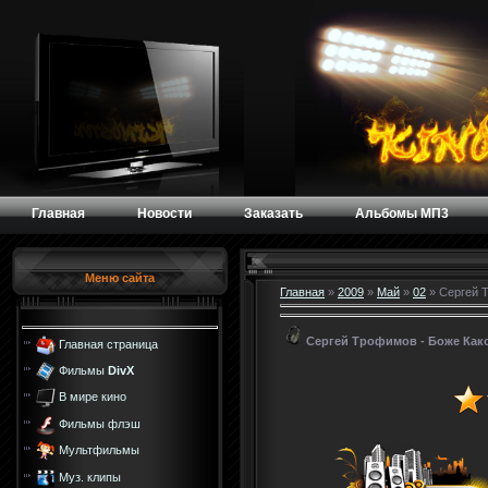
Главная
Новости
Заказать
Альбомы МП3
Меню сайта
Главная
»
2009
»
Май
»
02
» Сергей 
Сергей Трофимов - Боже Как
Главная страница
Фильмы
DivX
В мире кино
Фильмы флэш
Мультфильмы
Муз. клипы