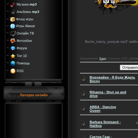
Музыка
mp3
Альбомы
mp3
Флэш игры
Игры Alawar
Онлайн ТВ
Фотообои
Bozhe_kakoy_pustyak.mp3" width=
Форум
Топ 10
Направления
:
Бард
|
Скачали
: 4712 |
Добав
Помощь
RSS
Воровайки - Я Буду Ждать
Весну
Rihanna - Shut up and
Беседка онлайн
drive
ABBA - Dancing
Queen
Barbara Streisand -
д
Hatikva
Сектор Газа -