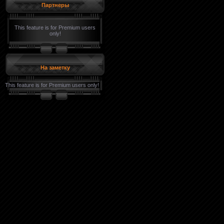
Партнеры
This feature is for Premium users
only!
На заметку
This feature is for Premium users only!