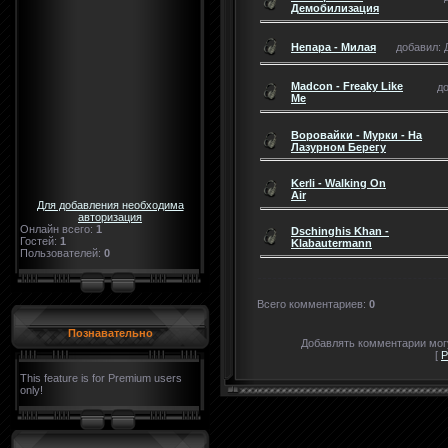
Демобилизация
Непара - Милая
добавил: Д
Madcon - Freaky Like
до
Me
Воровайки - Мурки - На
Лазурном Берегу
Kerli - Walking On
Air
Для добавления необходима
авторизация
Онлайн всего:
1
Dschinghis Khan -
Гостей:
1
Klabautermann
Пользователей:
0
Всего комментариев
:
0
Познавательно
Добавлять комментарии могу
[
Р
This feature is for Premium users
only!