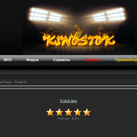
МП3
Форум
Сериалы
Правила
Правообла
ed Peas - Pump It
В Мой Мир
Рейтинг:
5.0
/
5