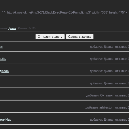
" />
http://kinostok.net/mp3-2/1/BlackEyedPeas-01-PumpIt.mp3" width="335" height="75">
бавил
:
Диана
|
Рейтинг
: 5.0/5
яя
добавил: Диана | отзывы: 0
дьбы
добавил: Диана | отзывы: 0
десса
добавил: Диана | отзывы: 0
добавил: Диана | отзывы: 0
добавил: Октавия | отзывы: 0
добавил: arhitector | отзывы: 
Once Had
добавил: Диана | отзывы: 0