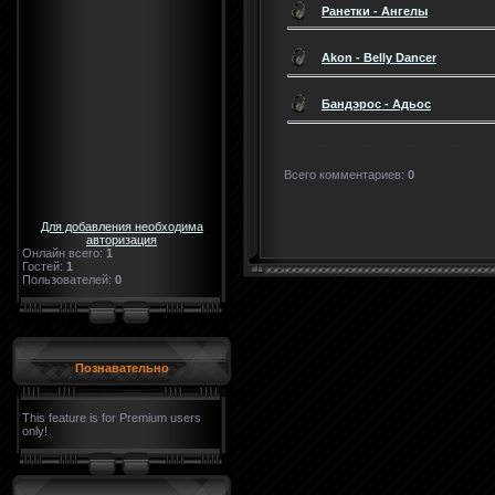
Ранетки - Ангелы
Akon - Belly Dancer
Бандэрос - Адьос
Всего комментариев
:
0
Для добавления необходима
авторизация
Онлайн всего:
1
Гостей:
1
Пользователей:
0
Познавательно
This feature is for Premium users
only!