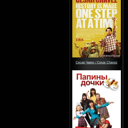
Сесар Чавес / Cesar Chavez