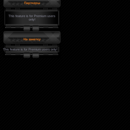
Партнеры
This feature is for Premium users
only!
На заметку
This feature is for Premium users only!