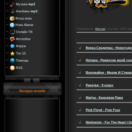
Музыка
mp3
Альбомы
mp3
Флэш игры
Игры Alawar
Направления
:
Хип-хоп
|
Скачали
: 3461 |
До
Онлайн ТВ
Фотообои
Форум
Верка Сердючка - Новогодн
Топ 10
Непара - Режиссер моей су
Помощь
RSS
Воровайки - Моряк И Стюар
Ранетки - 9 класс
Беседка онлайн
Mariya - Красивая Пара
Pink Floyd - Free Four
Nightwish - For The Heart I 