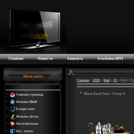
Главная
Новости
Заказать
Альбомы МП3
Меню сайта
Главная
»
2009
»
Май
»
03
» Black Ey
Black Eyed Peas - Pump It
Главная страница
Фильмы
DivX
В мире кино
Фильмы флэш
Мультфильмы
Муз. клипы