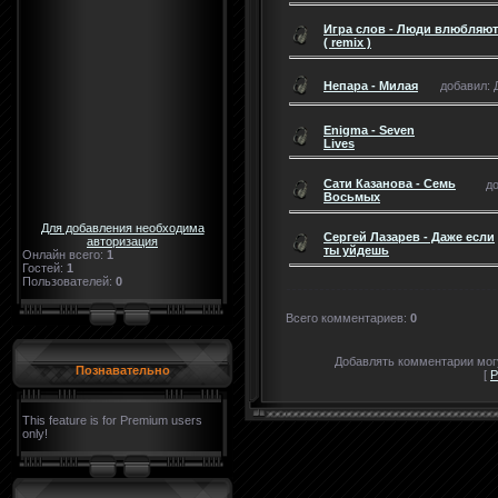
Игра слов - Люди влюбляют
( remix )
Непара - Милая
добавил: Д
Enigma - Seven
Lives
Сати Казанова - Семь
до
Восьмых
Для добавления необходима
Сергей Лазарев - Даже если
авторизация
ты уйдешь
Онлайн всего:
1
Гостей:
1
Пользователей:
0
Всего комментариев
:
0
Добавлять комментарии могу
Познавательно
[
Р
This feature is for Premium users
only!