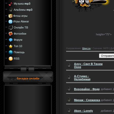
Музыка
mp3
Альбомы
mp3
Флэш игры
Игры Alawar
Онлайн ТВ
Фотообои
height="75">
Форум
Топ 10
Направления
:
Шансон
|
Скачали
: 8470 |
До
Помощь
RSS
Алсу - Свет В Твоем
Окне
А-Студио -
Беседка онлайн
Нелюбимая
Воровайки - Федя
добавил: Д
Мираж - Снежинка
добавил: Д
Akon - Lonely
добавил: Д