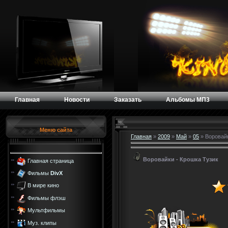
Главная
Новости
Заказать
Альбомы МП3
Меню сайта
Главная
»
2009
»
Май
»
05
» Воровайк
Воровайки - Крошка Тузик
Главная страница
Фильмы
DivX
В мире кино
Фильмы флэш
Мультфильмы
Муз. клипы