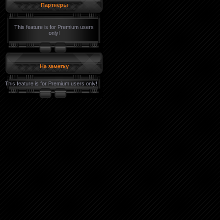
Партнеры
This feature is for Premium users
only!
На заметку
This feature is for Premium users only!