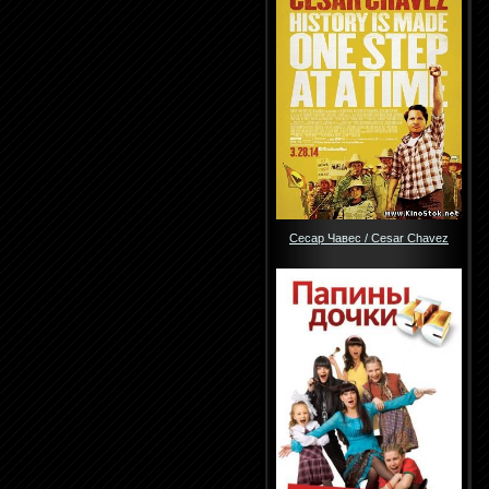
Сесар Чавес / Cesar Chavez