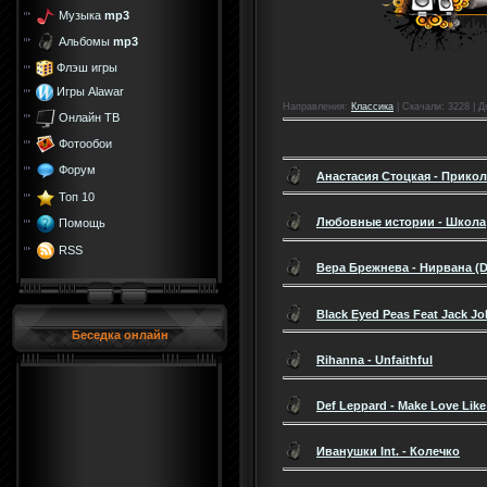
Музыка
mp3
Альбомы
mp3
Флэш игры
Игры Alawar
Направления
:
Класcика
|
Скачали
: 3228 |
Д
Онлайн ТВ
Фотообои
Форум
Анастасия Стоцкая - Прико
Топ 10
Любовные истории - Школа
Помощь
RSS
Вера Брежнева - Нирвана (D
Black Eyed Peas Feat Jack J
Беседка онлайн
Rihanna - Unfaithful
Def Leppard - Make Love Lik
Иванушки Int. - Колечко