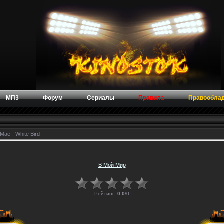
МП3
Форум
Сериалы
Правила
Правообла
Mae - White Bird
В Мой Мир
Рейтинг:
0.0
/
0