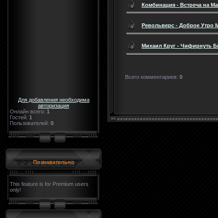
Комбинация - Встреча на М
Револьверс - Доброе Утро
Михаил Круг - Чифирнуть 
Всего комментариев
:
0
Для добавления необходима
авторизация
Онлайн всего:
1
Гостей:
1
Пользователей:
0
Познавательно
This feature is for Premium users
only!