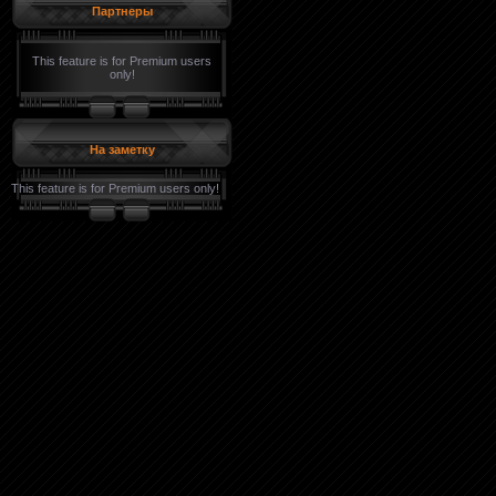
Партнеры
This feature is for Premium users
only!
На заметку
This feature is for Premium users only!