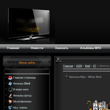
Главная
Новости
Заказать
Альбомы МП3
Меню сайта
Главная
»
2009
»
Май
»
07
» Vanessa 
Vanessa Mae - White Bird
Главная страница
Фильмы
DivX
В мире кино
Фильмы флэш
Мультфильмы
Муз. клипы