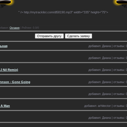
" />
http://mytracklist.com/dl58190.mp3" width="335" height="75">
обавил
:
Октавия
|
Рейтинг
: 0.0/0
льная
добавил: Диана | отзывы: 0
добавил: Диана | отзывы: 0
J Nil Remix)
добавил: Диана | отзывы: 0
ohnson - Gone Going
добавил: Диана | отзывы: 0
добавил: Диана | отзывы: 0
e A Man
добавил: arhitector | отзывы: 
добавил: Диана | отзывы: 0