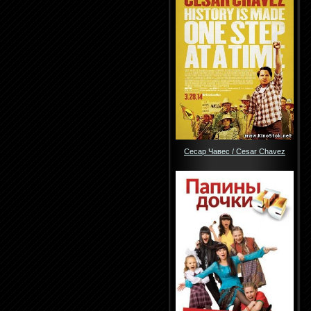
Сесар Чавес / Cesar Chavez