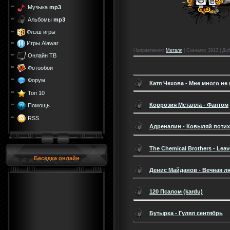
Музыка
mp3
Альбомы
mp3
Флэш игры
Игры Alawar
Направления
:
Металл
|
Скачали
: 3913 |
До
Онлайн ТВ
Фотообои
Форум
Катя Чехова - Мне много не
Топ 10
Коррозия Металла - Фантом
Помощь
RSS
Адреналин - Ковыляй поти
The Chemical Brothers - Lea
Беседка онлайн
Денис Майданов - Вечная 
120 Псалом (kardu)
Бутырка - Гулял сентябрь