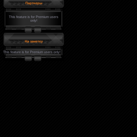
Партнеры
This feature is for Premium users
only!
На заметку
This feature is for Premium users only!