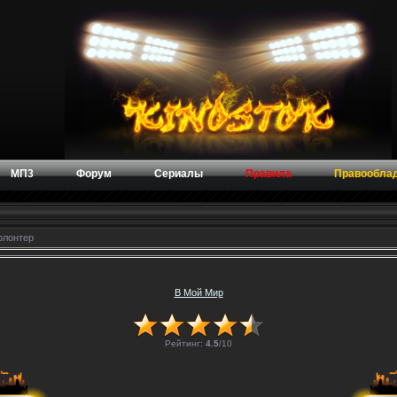
МП3
Форум
Сериалы
Правила
Правообла
олонтер
В Мой Мир
Рейтинг:
4.5
/
10