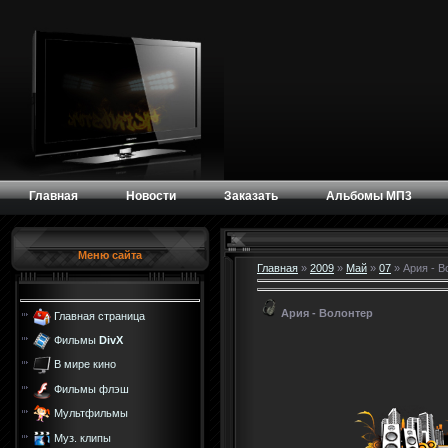
Главная
Новости
Заказать
Альбомы МП3
Меню сайта
Главная
»
2009
»
Май
»
07
» Ария - В
Ария - Волонтер
Главная страница
Фильмы
DivX
В мире кино
Фильмы флэш
Мультфильмы
Муз. клипы