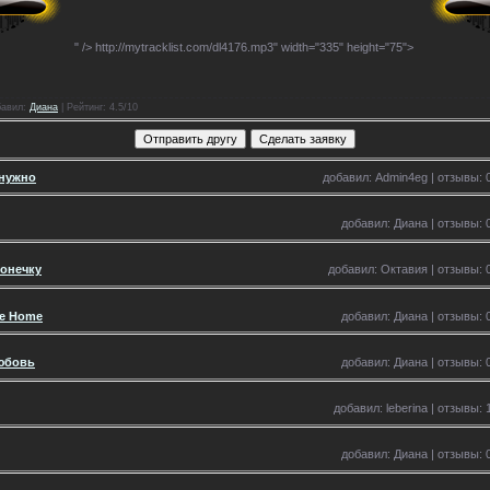
" />
http://mytracklist.com/dl4176.mp3" width="335" height="75">
бавил
:
Диана
|
Рейтинг
: 4.5/10
 нужно
добавил: Admin4eg | отзывы: 0
добавил: Диана | отзывы: 0
хонечку
добавил: Октавия | отзывы: 0
ve Home
добавил: Диана | отзывы: 0
любовь
добавил: Диана | отзывы: 0
добавил: leberina | отзывы: 
добавил: Диана | отзывы: 0