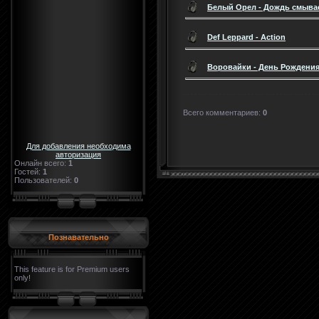
Белый Орел - Дождь смывае
Def Leppard - Action
Воровайки - День Рождени
Всего комментариев
:
0
Для добавления необходима
авторизация
Онлайн всего:
1
Гостей:
1
Пользователей:
0
Познавательно
This feature is for Premium users
only!