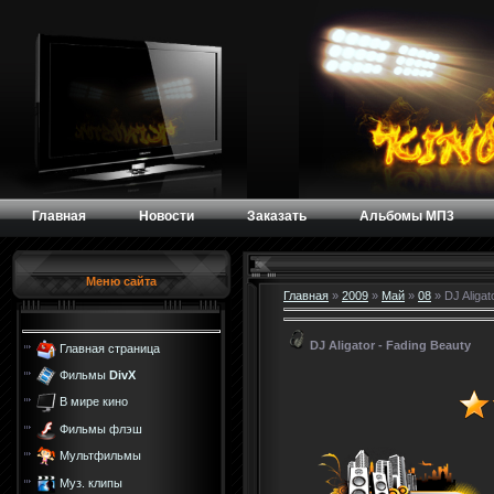
Главная
Новости
Заказать
Альбомы МП3
Меню сайта
Главная
»
2009
»
Май
»
08
» DJ Aligat
DJ Aligator - Fading Beauty
Главная страница
Фильмы
DivX
В мире кино
Фильмы флэш
Мультфильмы
Муз. клипы