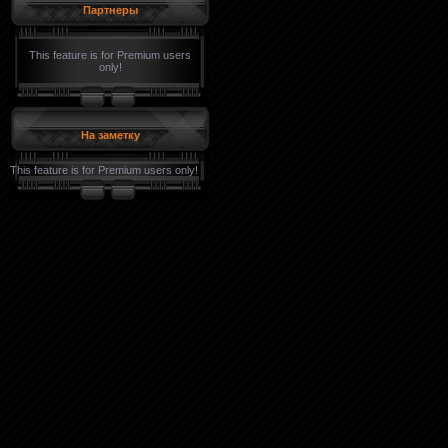
Партнеры
This feature is for Premium users
only!
На заметку
This feature is for Premium users only!