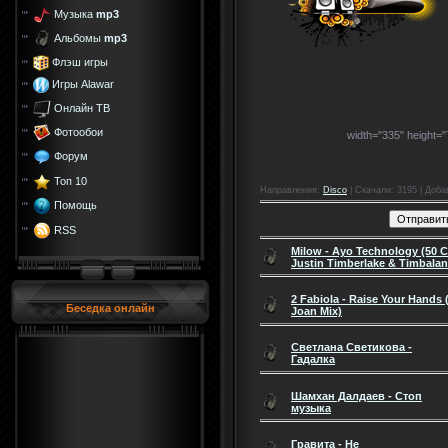
Музыка
mp3
Альбомы
mp3
Флэш игры
Игры Alawar
Онлайн ТВ
Фотообои
width="335" height=
Форум
Топ 10
Направления
:
Disco
|
Скачали
: 3195 |
Доба
Помощь
RSS
Milow - Ayo Technology (50 C
Justin Timberlake & Timbala
2 Fabiola - Raise Your Hands 
Беседка онлайн
Joan Mix)
Светлана Светикова -
Гадалка
Шамхан Далдаев - Стоп
музыка
Гравита - Не