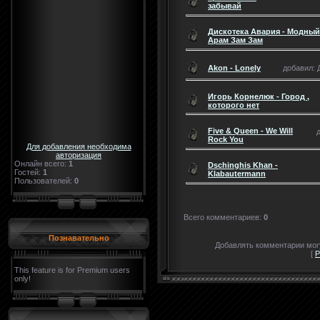
забывай
Дискотека Авария - Модный
Арам Зам Зам
Akon - Lonely
добавил: Д
Игорь Корнелюк - Город ,
которого нет
Five & Queen - We Will
Rock You
Для добавления необходима
авторизация
Онлайн всего:
1
Dschinghis Khan -
Гостей:
1
Klabautermann
Пользователей:
0
Всего комментариев
:
0
Познавательно
Добавлять комментарии могу
[
Р
This feature is for Premium users
only!