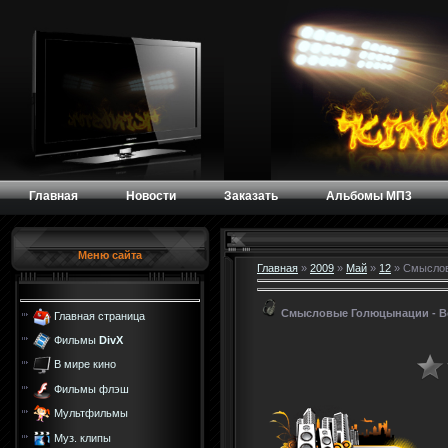
Главная
Новости
Заказать
Альбомы МП3
Меню сайта
Главная
»
2009
»
Май
»
12
» Смыслов
Смысловые Голюцынации - Ве
Главная страница
Фильмы
DivX
В мире кино
Фильмы флэш
Мультфильмы
Муз. клипы