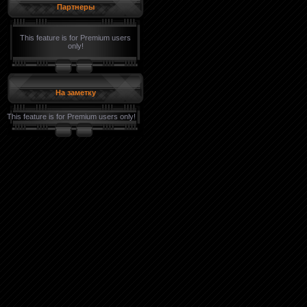
Партнеры
This feature is for Premium users
only!
На заметку
This feature is for Premium users only!