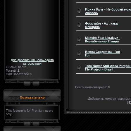
Ирина Круг - Не бросай мою
любовь
Фристайл - Ах , какая
женщина
Maksim Feat Ligalayz -
Колыбельная Птицы
Верка Сердючка - Гоп
Гоп
Для добавления необходима
авторизация
Tom Boxer And Anca Parghel 
Онлайн всего:
1
Fly Project - Brasil
Гостей:
1
Пользователей:
0
Всего комментариев
:
0
Познавательно
Добавлять комментарии могу
[
Р
This feature is for Premium users
only!