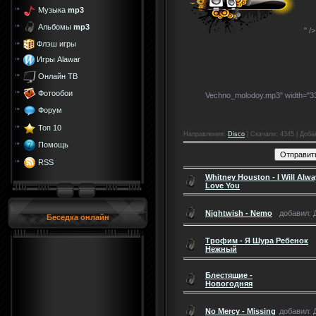
Музыка
mp3
Альбомы
mp3
" /
Флэш игры
Игры Alawar
Онлайн ТВ
Фотообои
Vechno_molodoy.mp3" width="33
Форум
Топ 10
Направления
:
Disco
|
Скачали
: 4345 |
Доба
Помощь
RSS
Whitney Houston - I Will Alw
Love You
Nightwish - Nemo
добавил: Д
Беседка онлайн
Трофим - Я Шура Ребенок
Нежный
Блестящие -
Новогодняя
No Mercy - Missing
добавил: Д