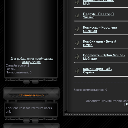
Mich
Подиум - Прости, Я
Улетаю
Комиссар - Королева
Снежная
Комбинация - Белый
Вечер
Bonmouze - DjBon MouZe -
Для добавления необходима
Мой мир
авторизация
Онлайн всего:
1
Гостей:
1
Комбинация - Ой ,
Пользователей:
0
Серёга
Всего комментариев
:
0
Познавательно
Добавлять комментарии могу
[
Р
This feature is for Premium users
only!