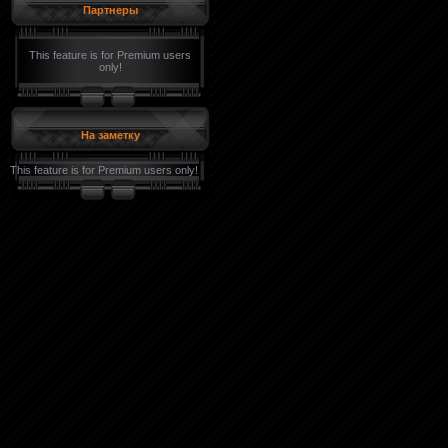
Партнеры
This feature is for Premium users
only!
На заметку
This feature is for Premium users only!