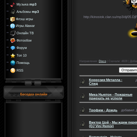
Музыка
mp3
Альбомы
mp3
http://kinostok.clan.su/mp3/dj/05.Dj
Флэш игры
Игры Alawar
Онлайн ТВ
Фотообои
Форум
Топ 10
Направления
:
Disco
|
Скачали
: 4828 |
Доба
Помощь
RSS
Коррозия Металла -
Спид
Беседка онлайн
Мика Ньютон - Пожарные
приехать не успели
Трофим - Дождь
добавил: Д
Виктор Цой - Мы ждем пере
(DJ Vini Remix)
Rammstein - Heirate