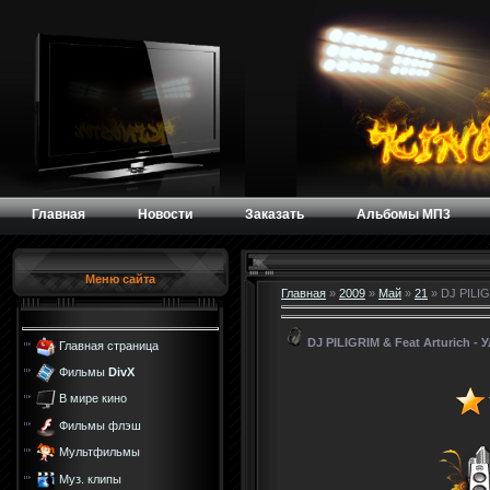
Главная
Новости
Заказать
Альбомы МП3
Меню сайта
Главная
»
2009
»
Май
»
21
» DJ PILIG
DJ PILIGRIM & Feat Arturich - 
Главная страница
Фильмы
DivX
В мире кино
Фильмы флэш
Мультфильмы
Муз. клипы