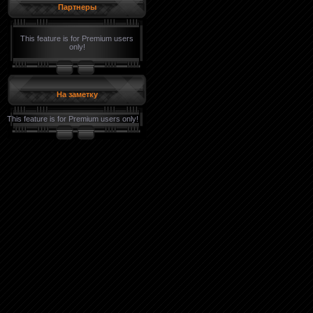
Партнеры
This feature is for Premium users
only!
На заметку
This feature is for Premium users only!