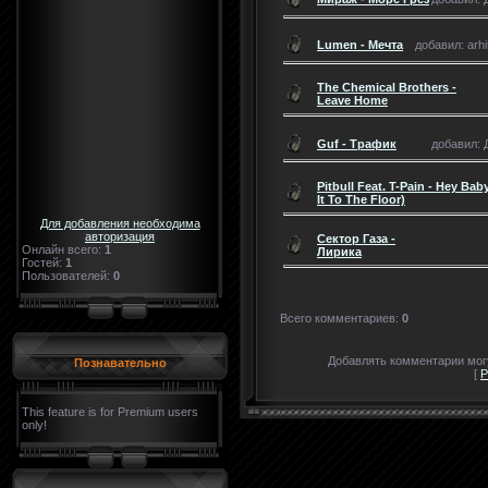
Lumen - Мечта
добавил: arhi
The Chemical Brothers -
Leave Home
Guf - Трафик
добавил: Д
Pitbull Feat. T-Pain - Hey Ba
It To The Floor)
Для добавления необходима
авторизация
Сектор Газа -
Онлайн всего:
1
Лирика
Гостей:
1
Пользователей:
0
Всего комментариев
:
0
Добавлять комментарии могу
Познавательно
[
Р
This feature is for Premium users
only!