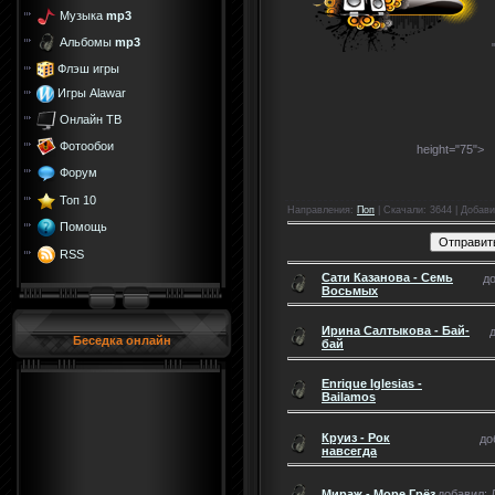
Музыка
mp3
Альбомы
mp3
Флэш игры
Игры Alawar
Онлайн ТВ
Фотообои
height="75">
Форум
Топ 10
Направления
:
Поп
|
Скачали
: 3644 |
Добави
Помощь
RSS
Сати Казанова - Семь
до
Восьмых
Ирина Салтыкова - Бай-
Беседка онлайн
бай
Enrique Iglesias -
Bailamos
Круиз - Рок
до
навсегда
Мираж - Море Грёз
добавил: Д