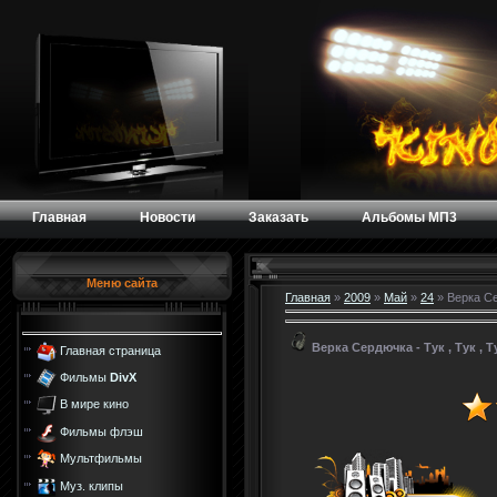
Главная
Новости
Заказать
Альбомы МП3
Меню сайта
Главная
»
2009
»
Май
»
24
» Верка Сер
Верка Сердючка - Тук , Тук , Т
Главная страница
Фильмы
DivX
В мире кино
Фильмы флэш
Мультфильмы
Муз. клипы