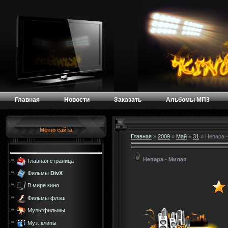
Главная
Новости
Заказать
Альбомы МП3
Меню сайта
Главная
»
2009
»
Май
»
31
» Непара 
Непара - Милая
Главная страница
Фильмы
DivX
В мире кино
Фильмы флэш
Мультфильмы
Муз. клипы