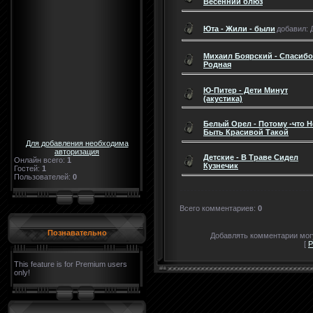
Весенний блюз
Юта - Жили - были
добавил: Д
Михаил Боярский - Спасибо 
Родная
Ю-Питер - Дети Минут
(акустика)
Белый Орел - Потому -что Н
Быть Красивой Такой
Для добавления необходима
авторизация
Детские - В Траве Сидел
Онлайн всего:
1
Кузнечик
Гостей:
1
Пользователей:
0
Всего комментариев
:
0
Познавательно
Добавлять комментарии могу
[
Р
This feature is for Premium users
only!