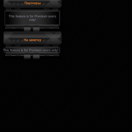
Партнеры
This feature is for Premium users
only!
На заметку
This feature is for Premium users only!