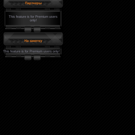
Партнеры
This feature is for Premium users
only!
На заметку
This feature is for Premium users only!