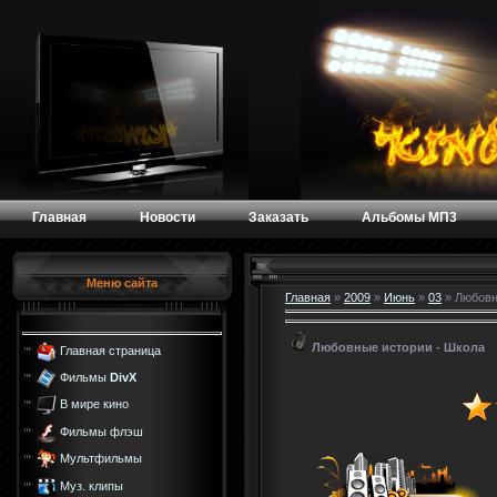
Главная
Новости
Заказать
Альбомы МП3
Меню сайта
Главная
»
2009
»
Июнь
»
03
» Любовн
Любовные истории - Школа
Главная страница
Фильмы
DivX
В мире кино
Фильмы флэш
Мультфильмы
Муз. клипы