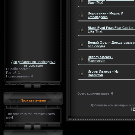
Stay (Mix)
Воровайки - Моряк И
Стюардесса
Black Eyed Peas Feat Cee Lo 
Like That
Белый Орел - Дождь смыва
все следы
Britney Spears -
Mannequin
Для добавления необходима
авторизация
Онлайн всего:
1
Игорь Иванов - Из
Гостей:
1
Вагантов
Пользователей:
0
Всего комментариев
:
0
Познавательно
Добавлять комментарии могу
[
Р
This feature is for Premium users
only!