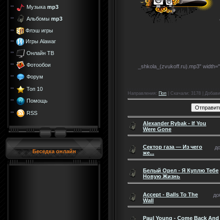
Музыка
mp3
Альбомы
mp3
Флэш игры
Игры Alawar
Онлайн ТВ
Фотообои
_shkola_(zvukoff.ru).mp3" width=
Форум
Топ 10
Направления
:
Поп
|
Скачали
: 3178 |
Добави
Помощь
RSS
Alexander Rybak - If You
Were Gone
Сектор газа — Из чего
до
Беседка онлайн
же...
Белый Орел - Я Куплю Тебе
Новую Жизнь
Accept - Balls To The
до
Wall
Paul Young - Come Back And