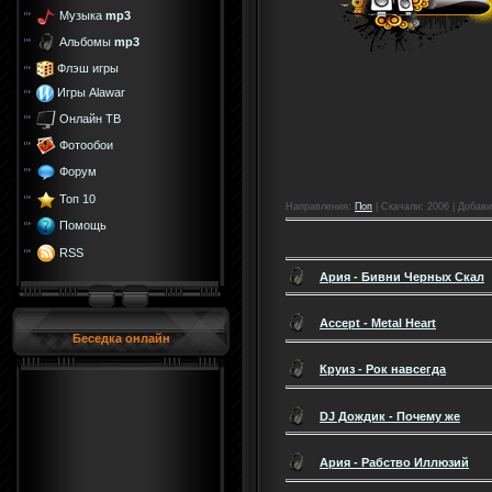
Музыка
mp3
Альбомы
mp3
Флэш игры
Игры Alawar
Онлайн ТВ
Фотообои
Форум
Топ 10
Направления
:
Поп
|
Скачали
: 2006 |
Добави
Помощь
RSS
Ария - Бивни Черных Скал
Accept - Metal Heart
Беседка онлайн
Круиз - Рок навсегда
DJ Дождик - Почему же
Ария - Рабство Иллюзий