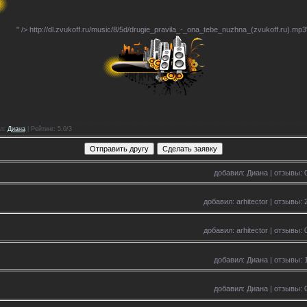
" />
http://dl.zvukoff.ru/music/8/5d/drugie_pravila_-_ona_tebe_nuzhna_(zvukoff.ru).mp3
л
:
Диана
|
Рейтинг
: 5.0/3
добавил: Диана | отзывы: 0
добавил: arhitector | отзывы: 
добавил: arhitector | отзывы: 
добавил: Диана | отзывы: 1
добавил: Диана | отзывы: 0