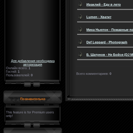
Ираклий - Еду в лето
Lumen - Хватит
Мика Ньютон - Пожарные пр
Def Leppard - Photograph
Б. Шатунов - Не Бойся (DJ Ma
Для добавления необходима
авторизация
Онлайн всего:
1
Гостей:
1
Всего комментариев
:
0
Пользователей:
0
Познавательно
This feature is for Premium users
only!