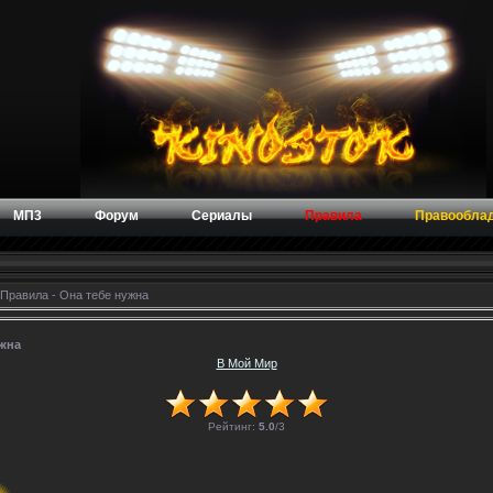
МП3
Форум
Сериалы
Правила
Правообла
 Правила - Она тебе нужна
ужна
В Мой Мир
Рейтинг:
5.0
/
3