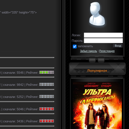
" width="335" height="75">
Логин:
Пароль:
запомнить
Забыл пароль
|
Регистрация
Популярное
 | скачали: 5546 | Рейтинг:
2 | скачали: 9842 | Рейтинг:
0 | скачали: 5252 | Рейтинг:
 | скачали: 5046 | Рейтинг:
 | скачали: 3436 | Рейтинг: