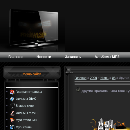
Главная
Новости
Заказать
Альбомы МП3
Меню сайта
Главная
»
2009
»
Июнь
»
03
» Другие
Другие Правила - Она тебе н
Главная страница
Фильмы
DivX
В мире кино
Фильмы флэш
Мультфильмы
Муз. клипы