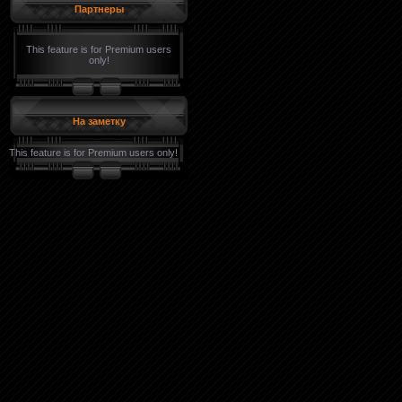
Партнеры
This feature is for Premium users
only!
На заметку
This feature is for Premium users only!