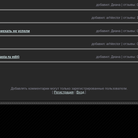
добавил: Диана | отзывы: 0
добавил: arhitector | отзывы: 
иехать не успели
добавил: Диана | отзывы: 0
добавил: arhitector | отзывы: 
sta ru edit)
добавил: Диана | отзывы: 0
Добавлять комментарии могут только зарегистрированные пользователи.
[
Регистрация
|
Вход
]