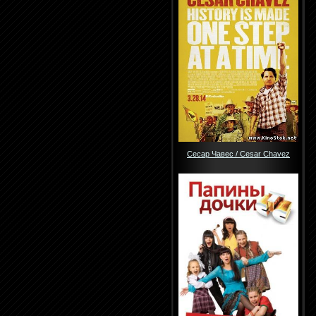
Сесар Чавес / Cesar Chavez