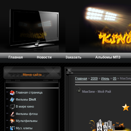
Главная
Новости
Заказать
Альбомы МП3
Меню сайта
Главная
»
2009
»
Июнь
»
05
» МакSим
МакSим - Мой Рай
Главная страница
Фильмы
DivX
В мире кино
Фильмы флэш
Мультфильмы
Муз. клипы