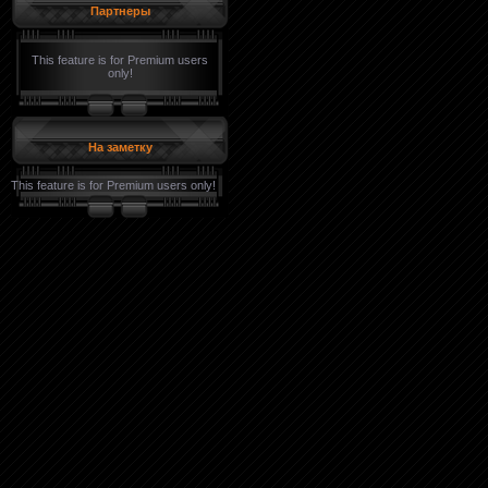
Партнеры
This feature is for Premium users
only!
На заметку
This feature is for Premium users only!