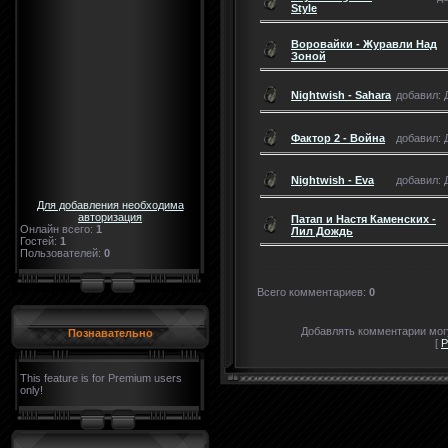
Style
Воровайки - Журавли Над
Зоной
Nightwish - Sahara
добавил: Д
Фактор 2 - Война
добавил: Д
Nightwish - Eva
добавил: Д
Для добавления необходима
авторизация
Патап и Настя Каменских -
Онлайн всего:
1
Лил Дождь
Гостей:
1
Пользователей:
0
Всего комментариев
:
0
Добавлять комментарии могу
Познавательно
[
Р
This feature is for Premium users
only!