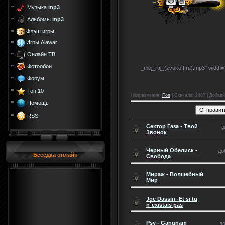
Музыка
mp3
Альбомы
mp3
Флэш игры
Игры Alawar
Онлайн ТВ
Фотообои
_moj_raj_(zvukoff.ru).mp3" width=
Форум
Топ 10
Направления
:
Поп
|
Скачали
: 2487 |
Добави
Помощь
RSS
Сектор Газа - Твой
Звонок
Черный Обелиск -
до
Беседка онлайн
Свобода
Мираж - Волшебный
Мир
Joe Dassin -Et si tu
n`existais pas
Psy - Gangnam
до