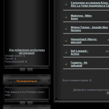
Cаундтрек из сериала Клон -
Alto La (тема праздника в 
Madonna - Miles
Away
Mylene Farmer - Appelle Mon
Numero
Hamashiach (Иисус-
д
миссия)
Для добавления необходима
Def Leppard -
до
авторизация
Action
Онлайн всего:
1
Гостей:
1
Пользователей:
0
Гравита - Не
забывай
Всего комментариев
:
0
Познавательно
Добавлять комментарии могу
This feature is for Premium users
[
Р
only!