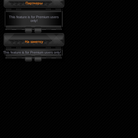
Партнеры
This feature is for Premium users
only!
На заметку
This feature is for Premium users only!