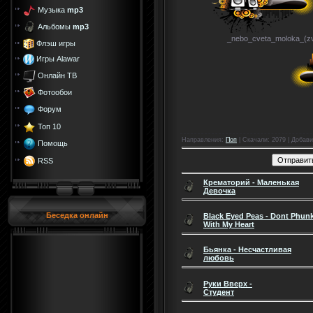
Музыка
mp3
Альбомы
mp3
_nebo_cveta_moloka_(zvu
Флэш игры
Игры Alawar
Онлайн ТВ
Фотообои
Форум
Топ 10
Направления
:
Поп
|
Скачали
: 2079 |
Добави
Помощь
RSS
Крематорий - Маленькая
Девочка
Беседка онлайн
Black Eyed Peas - Dont Phun
With My Heart
Бьянка - Несчастливая
любовь
Руки Вверх -
Студент