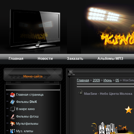
Главная
Новости
Заказать
Альбомы МП3
Меню сайта
Главная
»
2009
»
Июнь
»
05
» МакSим
МакSим - Небо Цвета Молока
Главная страница
Фильмы
DivX
В мире кино
Фильмы флэш
Мультфильмы
Муз. клипы