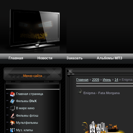
Главная
Новости
Заказать
Альбомы МП3
Меню сайта
Главная
»
2009
»
Июнь
»
14
» Enigma 
Enigma - Fata Morgana
Главная страница
Фильмы
DivX
В мире кино
Фильмы флэш
Мультфильмы
Муз. клипы