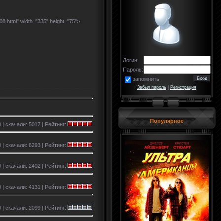
.html" width="335" height="75">
Логин:
Пароль:
запомнить
Забыл пароль
|
Регистрация
Популярное
 | скачали: 5017 | Рейтинг:
 | скачали: 6293 | Рейтинг:
 | скачали: 2402 | Рейтинг:
 | скачали: 4131 | Рейтинг:
0 | скачали: 2099 | Рейтинг: