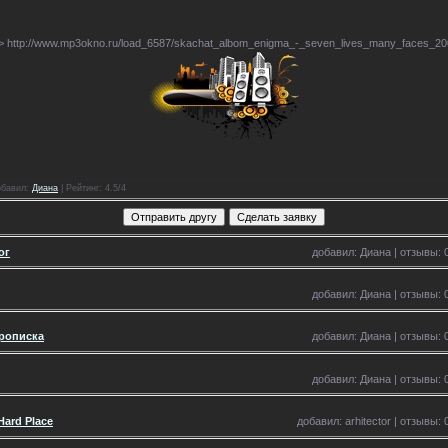
/>
http://www.mp3okno.ru/load_6587/skachat_albom_enigma_-_seven_lives_many_faces_2008
обавил
:
Диана
|
Рейтинг
: 4.5/4
ог
добавил: Диана | отзывы: 0
добавил: Диана | отзывы: 0
прописка
добавил: Диана | отзывы: 0
добавил: Диана | отзывы: 0
Hard Place
добавил: arhitector | отзывы: 