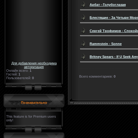
Арбат - Голубоглазая
Блестящие - За Четыре Мор
Сергей Трофимов - Спокой
Rammstein - Sonne
Britney Spears - If U Seek Am
Для добавления необходима
авторизация
Онлайн всего:
1
Гостей:
1
Всего комментариев
:
0
Пользователей:
0
Познавательно
This feature is for Premium users
only!