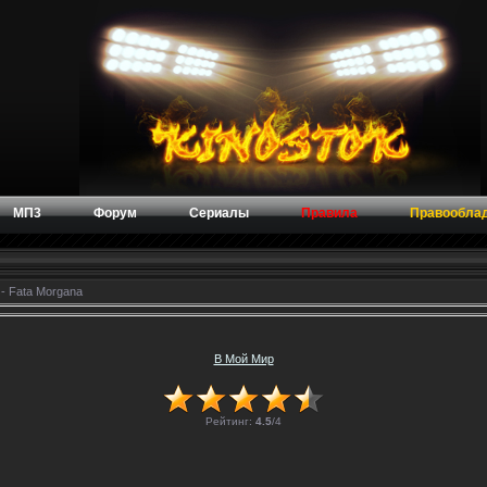
МП3
Форум
Сериалы
Правила
Правообла
- Fata Morgana
В Мой Мир
Рейтинг:
4.5
/
4