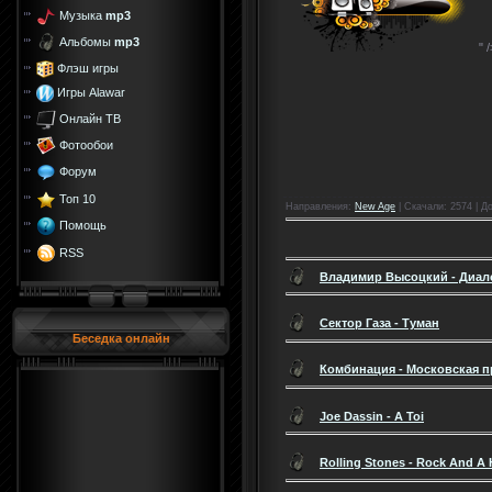
Музыка
mp3
Альбомы
mp3
" 
Флэш игры
Игры Alawar
Онлайн ТВ
Фотообои
Форум
Топ 10
Направления
:
New Age
|
Скачали
: 2574 |
Д
Помощь
RSS
Владимир Высоцкий - Диал
Сектор Газа - Туман
Беседка онлайн
Комбинация - Московская 
Joe Dassin - A Toi
Rolling Stones - Rock And A 