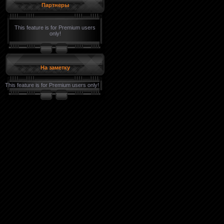
Партнеры
This feature is for Premium users
only!
На заметку
This feature is for Premium users only!