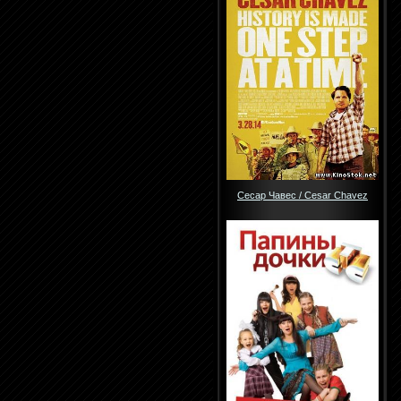
Сесар Чавес / Cesar Chavez