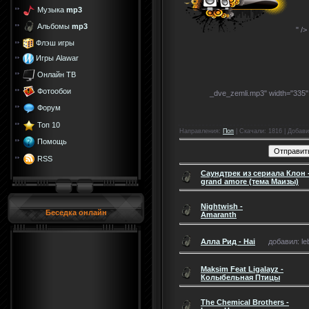
Музыка
mp3
Альбомы
mp3
" />
Флэш игры
Игры Alawar
Онлайн ТВ
Фотообои
_dve_zemli.mp3" width="335"
Форум
Топ 10
Направления
:
Поп
|
Скачали
: 1816 |
Добави
Помощь
RSS
Саундтрек из сериала Клон -
grand amore (тема Маизы)
Nightwish -
Беседка онлайн
Amaranth
Алла Рид - Hai
добавил: le
Maksim Feat Ligalayz -
Колыбельная Птицы
The Chemical Brothers -