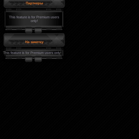
Партнеры
This feature is for Premium users
only!
На заметку
This feature is for Premium users only!