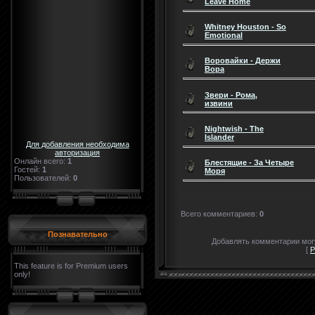
Leave Home
Whitney Houston - So
Emotional
Воровайки - Держи
Вора
Звери - Рома,
извини
Nightwish - The
Islander
Для добавления необходима
авторизация
Онлайн всего:
1
Блестящие - За Четыре
Гостей:
1
Моря
Пользователей:
0
Всего комментариев
:
0
Познавательно
Добавлять комментарии могу
[
Р
This feature is for Premium users
only!