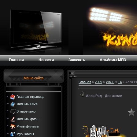
Главная
Новости
Заказать
Альбомы МП3
Меню сайта
Главная
»
2009
»
Июнь
»
14
» Алла Ри
Алла Рид - Две земли
Главная страница
Фильмы
DivX
В мире кино
Фильмы флэш
Мультфильмы
Муз. клипы