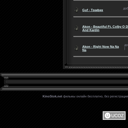
доб
Guf - Трафик
Akon - Beautiful Ft. Colby O 
And Kardin
до
Akon - Right Now Na Na
|
Na
KinoStok.net
фильмы онлайн бесплатно, без регистрации