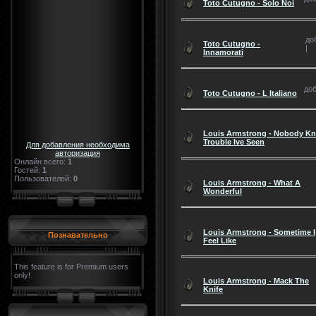
Toto Cutugno - Solo Noi
до
Toto Cutugno -
|
Innamorati
доб
Toto Cutugno - L Italiano
Louis Armstrong - Nobody K
Trouble Ive Seen
Для добавления необходима
авторизация
Онлайн всего:
1
Гостей:
1
Пользователей:
0
Louis Armstrong - What A
Wonderful
Louis Armstrong - Sometime I
Познавательно
Feel Like
This feature is for Premium users
only!
Louis Armstrong - Mack The
Knife