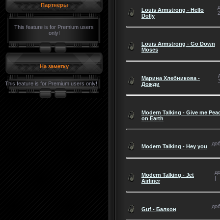
Партнеры
Louis Armstrong - Hello
2
Dolly
This feature is for Premium users
only!
Louis Armstrong - Go Down
Moses
На заметку
Марина Хлебникова -
This feature is for Premium users only!
Дожди
Modern Talking - Give me Pea
on Earth
доб
Modern Talking - Hey you
до
Modern Talking - Jet
|
Airliner
доб
Guf - Балкон