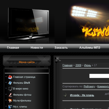
Главная
Новости
Заказать
Альбомы МП3
Меню сайта
Главная
»
2009
»
Июнь
»
17
Главная страница
Фильмы
DivX
Сортировать по:
Рейтингу
•
Коммент
В мире кино
доб
Фильмы флэш
Игорёк - Не плачь
Мультфильмы
Муз. клипы