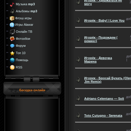
Игорёк - Удержаться не
2
могу
Музыка
mp3
Альбомы
mp3
Флэш игры
доб
Игорёк - Baby! I Love You
Игры Alawar
Онлайн ТВ
Игорёк - Подождем (
Фотообои
ремикс)
Форум
Топ 10
доб
Игорёк - Девочка
|
Помощь
Марина
RSS
Игорек - Бросай Бухать (Ole
Jim Remix)
Беседка онлайн
доб
Adriano Celentano — Soli
доб
Toto Cutugno - Serenata
доб