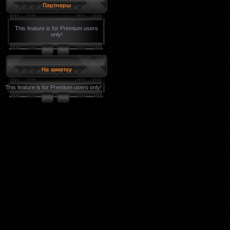
Партнеры
This feature is for Premium users
only!
На заметку
This feature is for Premium users only!