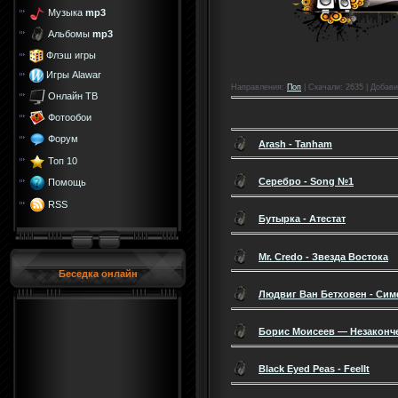
Музыка
mp3
Альбомы
mp3
Флэш игры
Игры Alawar
Направления
:
Поп
|
Скачали
: 2635 |
Добави
Онлайн ТВ
Фотообои
Форум
Arash - Tanham
Топ 10
Серебро - Song №1
Помощь
RSS
Бутырка - Атестат
Mr. Credo - Звезда Востока
Беседка онлайн
Людвиг Ван Бетховен - Си
Борис Моисеев — Незаконч
Black Eyed Peas - FeelIt