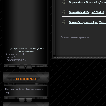
Воровайки - Близкий - Дал
Blue Affair -Я Буду С Тобой
Верка Сердючка - Тук , Тук ,
Всего комментариев
:
0
Для добавления необходима
авторизация
Онлайн всего:
1
Гостей:
1
Пользователей:
0
Познавательно
This feature is for Premium users
only!