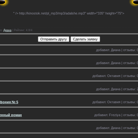
" />
http://kinostok.net/pl_mp3/mp3/adalshe.mp3" width="335" height="75">
л
:
Диана
|
Рейтинг
: 4.8/4
добавил: Диана | отзывы: 0
добавил: Диана | отзывы: 0
добавил: Октавия | отзывы: 0
добавил: Диана | отзывы: 2
мфония № 5
добавил: Октавия | отзывы: 0
енный роман
добавил: Freziya | отзывы: 
добавил: Диана | отзывы: 0