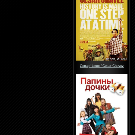
Сесар Чавес / Cesar Chavez