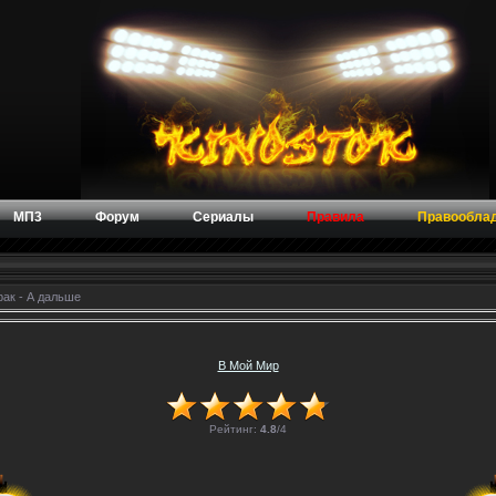
МП3
Форум
Сериалы
Правила
Правообла
рак - А дальше
В Мой Мир
Рейтинг:
4.8
/
4