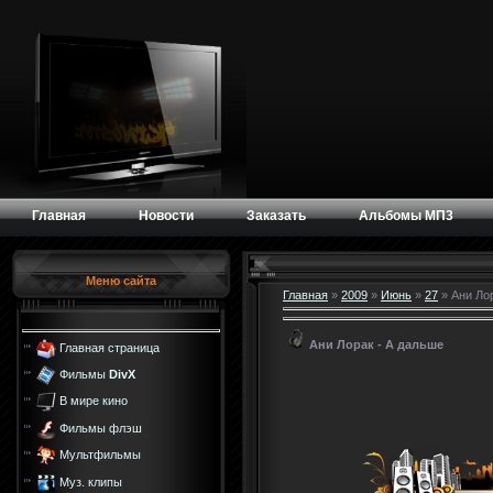
Главная
Новости
Заказать
Альбомы МП3
Меню сайта
Главная
»
2009
»
Июнь
»
27
» Ани Ло
Ани Лорак - А дальше
Главная страница
Фильмы
DivX
В мире кино
Фильмы флэш
Мультфильмы
Муз. клипы