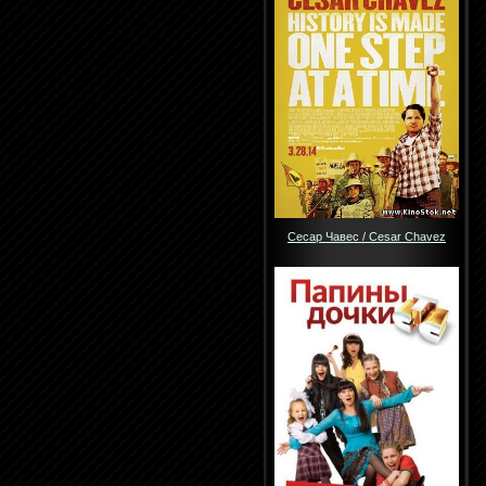
Сесар Чавес / Cesar Chavez