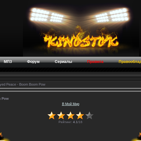
МП3
Форум
Сериалы
Правила
Правообла
Eyed Peace - Boom Boom Pow
m Pow
В Мой Мир
Рейтинг:
4.1
/
16