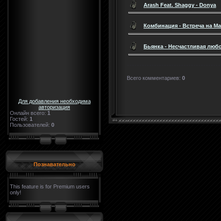
Arash Feat. Shaggy - Donya
Комбинация - Встреча на М
Бьянка - Несчастливая люб
Всего комментариев
:
0
Для добавления необходима
авторизация
Онлайн всего:
1
Гостей:
1
Пользователей:
0
Познавательно
This feature is for Premium users
only!