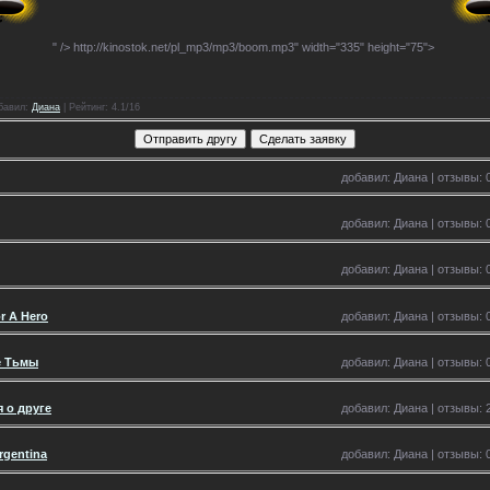
" />
http://kinostok.net/pl_mp3/mp3/boom.mp3" width="335" height="75">
бавил
:
Диана
|
Рейтинг
: 4.1/16
добавил: Диана | отзывы: 0
добавил: Диана | отзывы: 0
добавил: Диана | отзывы: 0
or A Hero
добавил: Диана | отзывы: 0
е Тьмы
добавил: Диана | отзывы: 0
 о друге
добавил: Диана | отзывы: 2
rgentina
добавил: Диана | отзывы: 0