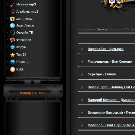
Музыка
mp3
Альбомы
mp3
Флэш игры
Игры Alawar
Направления
:
Хип-хоп
|
Скачали
: 5405 |
До
Онлайн ТВ
Фотообои
Форум
Воровайки - Бутырка
Топ 10
Мальчишник - Все Хорошо
Помощь
RSS
Серебро - Опиум
Bonnie Tyler - Holding Out F
Беседка онлайн
Валерий Кипелов - Дыхани
Владимир Высоцкий - Песня
Madonna - Dont Cry For Me A