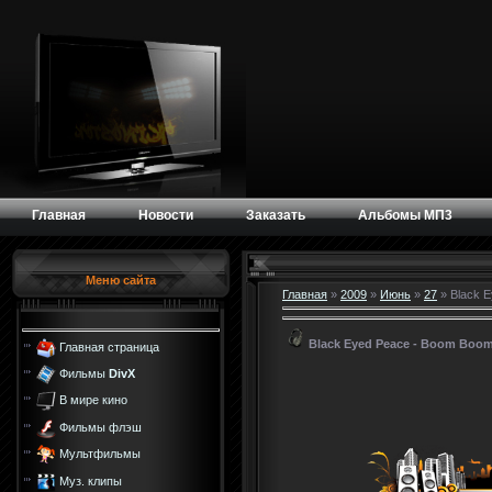
Главная
Новости
Заказать
Альбомы МП3
Меню сайта
Главная
»
2009
»
Июнь
»
27
» Black 
Black Eyed Peace - Boom Boo
Главная страница
Фильмы
DivX
В мире кино
Фильмы флэш
Мультфильмы
Муз. клипы