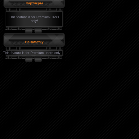
Партнеры
This feature is for Premium users
only!
На заметку
This feature is for Premium users only!