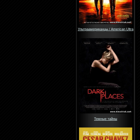
Ультраамериканцы / American Ultra
Темные тайны