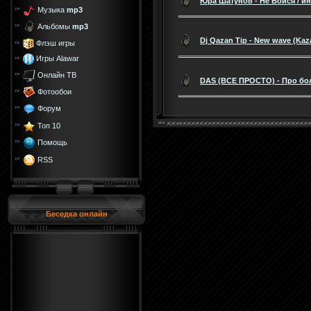
Юра Шатунов - Не Бойся / и
Музыка
mp3
Альбомы
mp3
Dj Qazan Tip - New wave (Kaz
Флэш игры
Игры Alawar
Онлайн ТВ
DAS (ВСЕ ПРОСТО) - Про бо
Фотообои
Форум
Топ 10
Помощь
RSS
Беседка онлайн