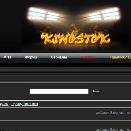
МП3
Форум
Сериалы
Правила
Правообла
ариям
•
Прослушиваниям
добавил: Василевс | отз
добавил: Василевс | отз