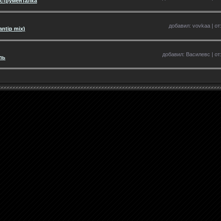
нструменталка
добавил: vovkaa | от
antip mix)
добавил: Василевс | отз
ль