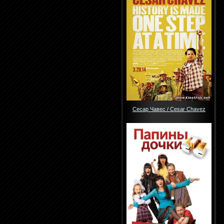
Сесар Чавес / Cesar Chavez