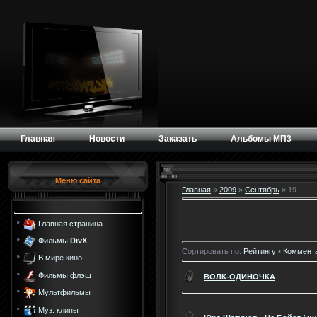
Главная
Новости
Заказать
Альбомы МП3
Меню сайта
Главная
»
2009
»
Сентябрь
»
19
Главная страница
Фильмы
DivX
Сортировать по:
Рейтингу
•
Коммент
В мире кино
Фильмы флэш
ВОЛК-ОДИНОЧКА
Мультфильмы
Муз. клипы