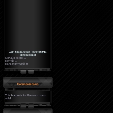
Для добавления необходима
авторизация
Онлайн всего:
1
Гостей:
1
Пользователей:
0
Познавательно
This feature is for Premium users
only!