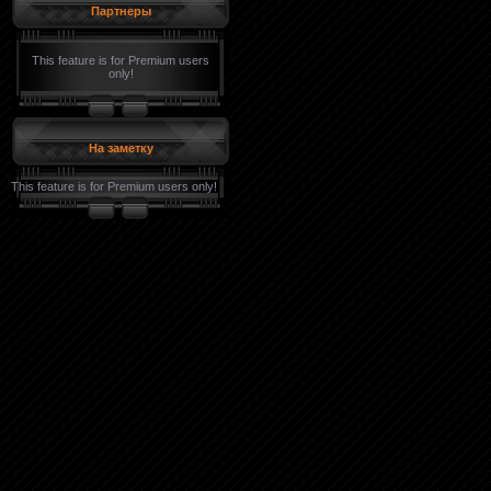
Партнеры
This feature is for Premium users
only!
На заметку
This feature is for Premium users only!