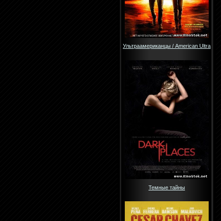
Ультраамериканцы / American Ultra
Темные тайны