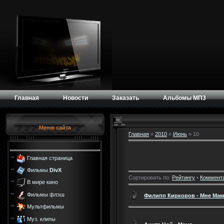
Главная
Новости
Заказать
Альбомы МП3
Меню сайта
Главная
»
2010
»
Июнь
»
10
Главная страница
Фильмы
DivX
Сортировать по:
Рейтингу
•
Коммент
В мире кино
Фильмы флэш
Филипп Киркоров - Мне Мам
Мультфильмы
Муз. клипы