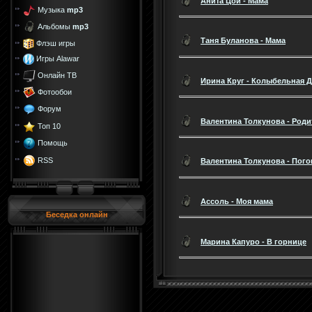
Анита Цой - Мама
Музыка
mp3
Альбомы
mp3
Таня Буланова - Мама
Флэш игры
Игры Alawar
Онлайн ТВ
Ирина Круг - Колыбельная 
Фотообои
Форум
Валентина Толкунова - Род
Топ 10
Помощь
RSS
Валентина Толкунова - Пого
Ассоль - Моя мама
Беседка онлайн
Марина Капуро - В горнице