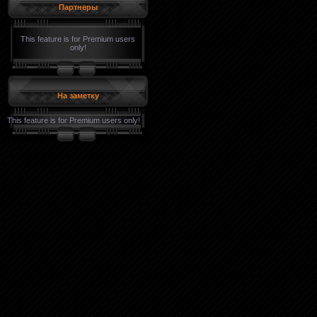
Партнеры
This feature is for Premium users
only!
На заметку
This feature is for Premium users only!