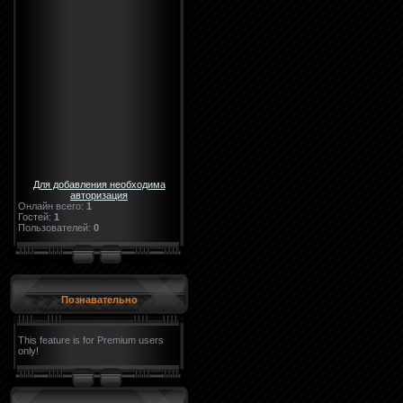
Для добавления необходима
авторизация
Онлайн всего:
1
Гостей:
1
Пользователей:
0
Познавательно
This feature is for Premium users
only!