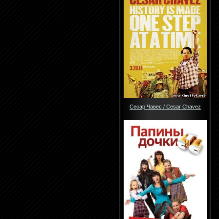
Сесар Чавес / Cesar Chavez