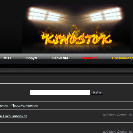
МП3
Форум
Сериалы
Правила
Правообла
ариям
•
Прослушиваниям
добавил: Диана | от
а Тихо Говорила
добавил: Диана | от