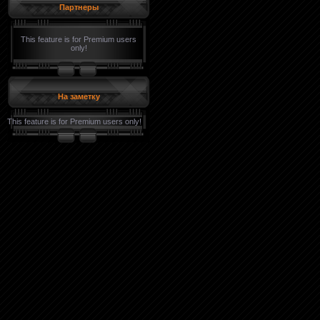
Партнеры
This feature is for Premium users
only!
На заметку
This feature is for Premium users only!