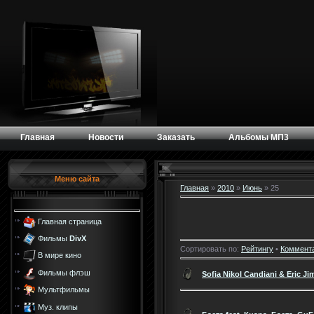
Главная
Новости
Заказать
Альбомы МП3
Меню сайта
Главная
»
2010
»
Июнь
»
25
Главная страница
Фильмы
DivX
Сортировать по:
Рейтингу
•
Коммент
В мире кино
Фильмы флэш
Sofia Nikol Candiani & Eric J
Мультфильмы
Муз. клипы