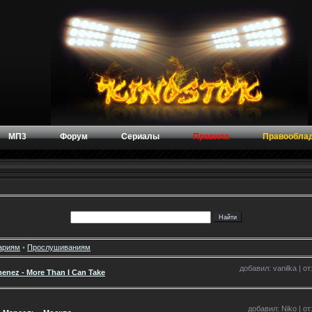
МП3
Форум
Сериалы
Правила
Правообла
ариям
•
Прослушиваниям
добавил: vanilka | от
imenez - More Than I Can Take
добавил: Niko | от