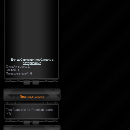
Для добавления необходима
авторизация
Онлайн всего:
1
Гостей:
1
Пользователей:
0
Познавательно
This feature is for Premium users
only!