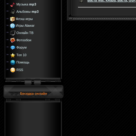
Баста feat. Кнара, Баста, Gu
Музыка
mp3
Альбомы
mp3
Флэш игры
Игры Alawar
Онлайн ТВ
Фотообои
Форум
Топ 10
Помощь
RSS
Беседка онлайн