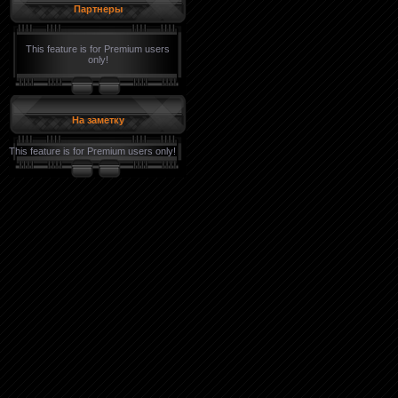
Партнеры
This feature is for Premium users
only!
На заметку
This feature is for Premium users only!