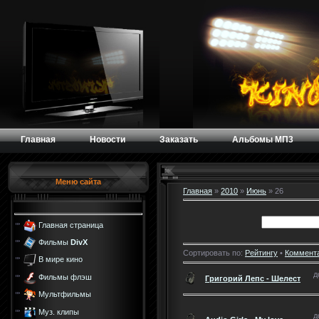
Главная
Новости
Заказать
Альбомы МП3
Меню сайта
Главная
»
2010
»
Июнь
»
26
Главная страница
Фильмы
DivX
Сортировать по:
Рейтингу
•
Коммент
В мире кино
д
Фильмы флэш
Григорий Лепс - Шелест
Мультфильмы
Муз. клипы
д