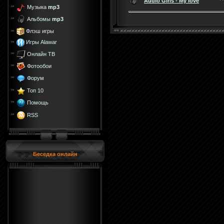
Audio Girls - My love
Музыка
mp3
Альбомы
mp3
Флэш игры
Игры Alawar
Онлайн ТВ
Фотообои
Форум
Топ 10
Помощь
RSS
Беседка онлайн