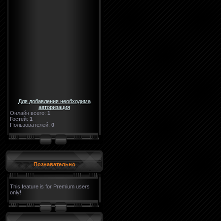
Для добавления необходима
авторизация
Онлайн всего:
1
Гостей:
1
Пользователей:
0
Познавательно
This feature is for Premium users
only!