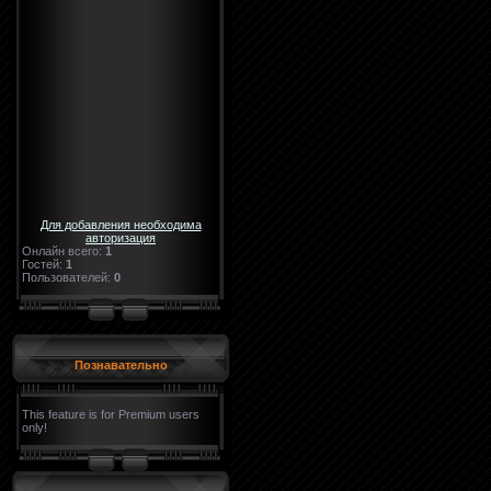
Для добавления необходима
авторизация
Онлайн всего:
1
Гостей:
1
Пользователей:
0
Познавательно
This feature is for Premium users
only!