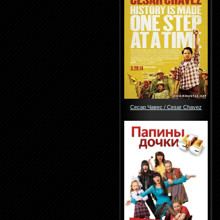
Сесар Чавес / Cesar Chavez