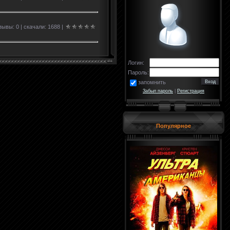
ывы: 0 | скачали: 1688 |
Логин:
Пароль:
запомнить
Забыл пароль
|
Регистрация
Популярное