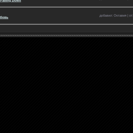
n Falling Down
добавил: Октавия | отз
юбовь