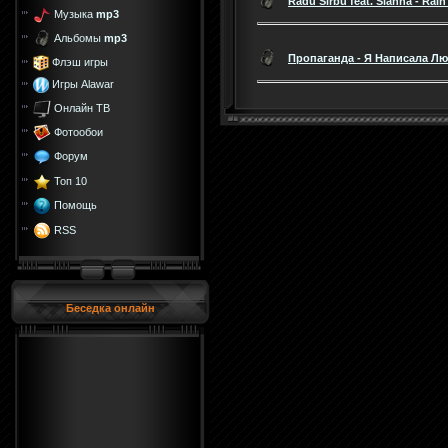
Radu Sirbu feat. Sianna - Rai
Музыка
mp3
Альбомы
mp3
Пропаганда - Я Написала Л
Флэш игры
Игры Alawar
Онлайн ТВ
Фотообои
Форум
Топ 10
Помощь
RSS
Беседка онлайн