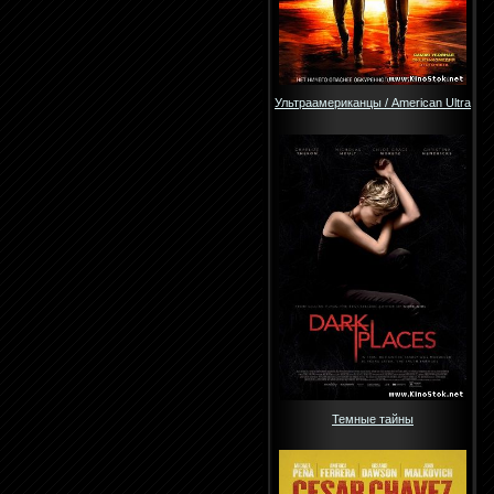
Ультраамериканцы / American Ultra
Темные тайны