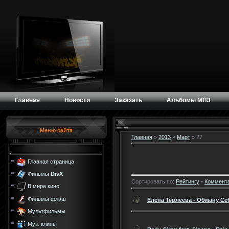
Главная
Новости
Заказать
Альбомы МП3
Меню сайта
Главная
»
2013
»
Март
»
27
Главная страница
Фильмы
DivX
Сортировать по:
Рейтингу
•
Коммент
В мире кино
Фильмы флэш
Елена Терлеева - Обману Се
Мультфильмы
Муз. клипы