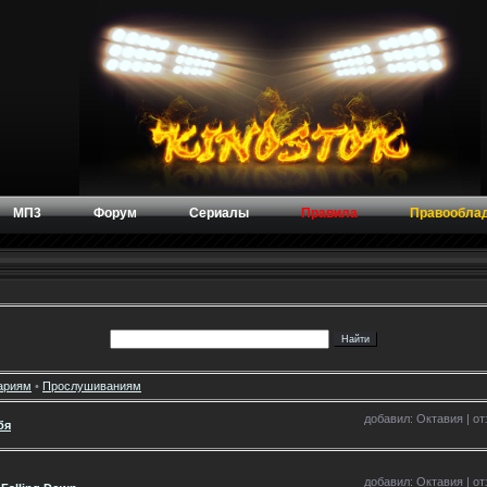
МП3
Форум
Сериалы
Правила
Правообла
ариям
•
Прослушиваниям
добавил: Октавия | отз
бя
добавил: Октавия | отз