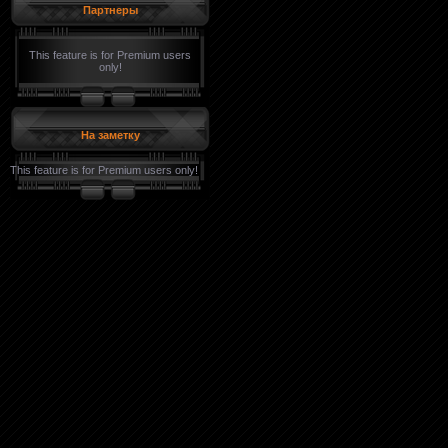
Партнеры
This feature is for Premium users
only!
На заметку
This feature is for Premium users only!