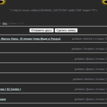
" />
http://z-music.ru/files/135046940_104775755/" width="335" height="75">
л
:
Niko
|
Рейтинг
: 3.7/3
 Marcus Viana - El mirage (тема Жади и Лукаса)
добавил: leberina | отзывы: 0
добавил: Октавия | отзывы: 0
добавил: Диана | отзывы: 0
добавил: Диана | отзывы: 1
добавил: leberina | отзывы: 
ер ( DJ Zaykin )
добавил: Диана | отзывы: 1
rmann
добавил: Диана | отзывы: 0