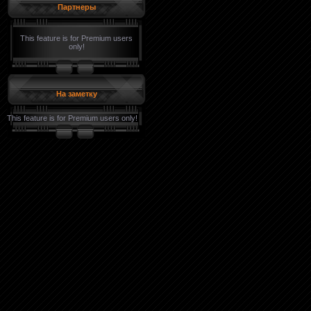
Партнеры
This feature is for Premium users
only!
На заметку
This feature is for Premium users only!