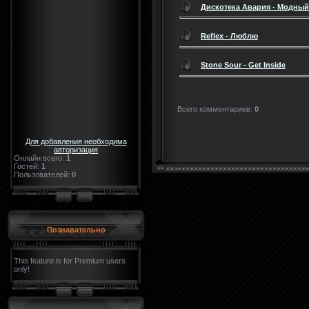
Дискотека Авария - Модный
Reflex - Люблю
Stone Sour - Get Inside
Всего комментариев
:
0
Для добавления необходима
авторизация
Онлайн всего:
1
Гостей:
1
Пользователей:
0
Познавательно
This feature is for Premium users
only!