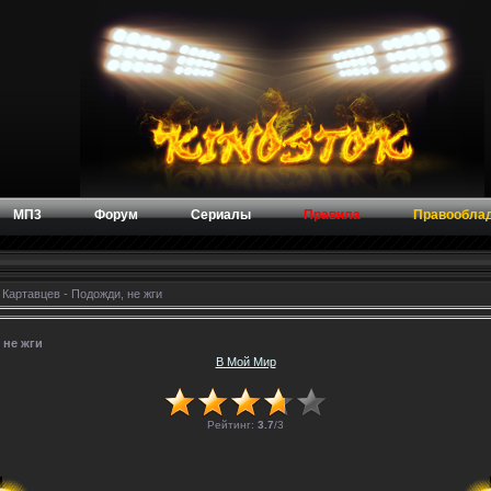
МП3
Форум
Сериалы
Правила
Правообла
Картавцев - Подожди, не жги
 не жги
В Мой Мир
Рейтинг:
3.7
/
3