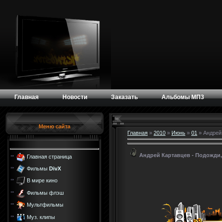
Главная
Новости
Заказать
Альбомы МП3
Меню сайта
Главная
»
2010
»
Июнь
»
01
» Андрей 
Андрей Картавцев - Подожди,
Главная страница
Фильмы
DivX
В мире кино
Фильмы флэш
Мультфильмы
Муз. клипы