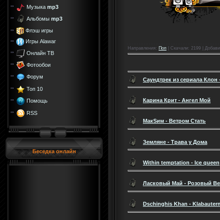
Музыка
mp3
Альбомы
mp3
Флэш игры
Игры Alawar
Направления
:
Поп
|
Скачали
: 2199 |
Добави
Онлайн ТВ
Фотообои
Форум
Саундтрек из сериала Клон -
Топ 10
Карина Крит - Ангел Мой
Помощь
RSS
МакSим - Ветром Стать
Земляне - Трава у Дома
Беседка онлайн
Within temptation - Ice queen
Ласковый Май - Розовый Веч
Dschinghis Khan - Klabaute