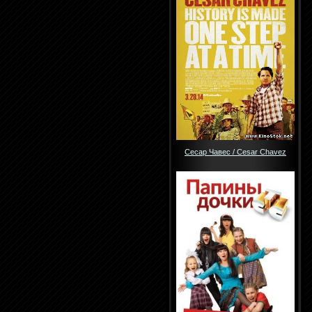
Сесар Чавес / Cesar Chavez