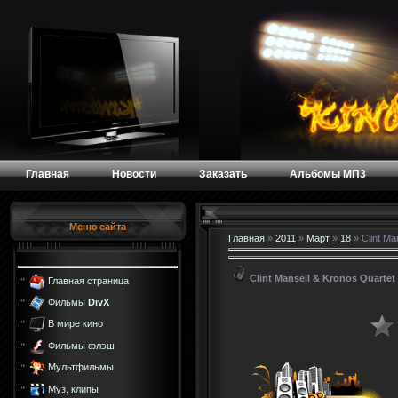
Главная
Новости
Заказать
Альбомы МП3
Меню сайта
Главная
»
2011
»
Март
»
18
» Clint Ma
Clint Mansell & Kronos Quartet
Главная страница
Фильмы
DivX
В мире кино
Фильмы флэш
Мультфильмы
Муз. клипы