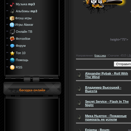
Музыка
mp3
Альбомы
mp3
Флэш игры
Игры Alawar
Онлайн ТВ
Фотообои
height="75">
Форум
Топ 10
Направления
:
Класcика
|
Скачали
: 4515 |
Д
Помощь
RSS
Alexander Rybak - Roll With
The Wind
Владимир Высоцкий -
Беседка онлайн
Высота
Secret Service - Flash In The
Night
Мика Ньютон - Пожарные
приехать не успели
Enigma - Boum-
до