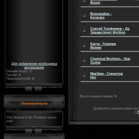
Boum
Воровайки -
Колечко
Сергей Трофимов - Да
Здравствует Футбол
Каста - Горячее
Время
Chemical Brothers - Star
Guitar
Для добавления необходима
авторизация
Онлайн всего:
1
МакSим - Секретов
Гостей:
1
Нет
Пользователей:
0
Всего комментариев
:
0
Познавательно
Добавлять комментарии могу
[
Р
This feature is for Premium users
only!