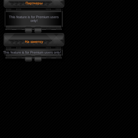
Партнеры
This feature is for Premium users
only!
На заметку
This feature is for Premium users only!