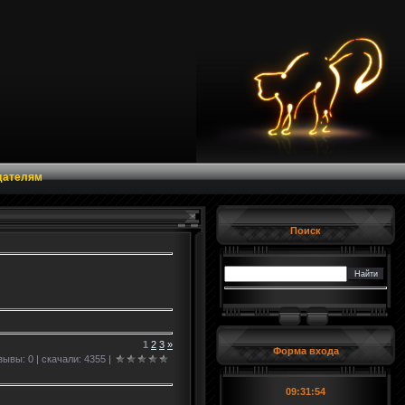
дателям
Поиск
1
2
3
»
Форма входа
ывы: 0 | скачали: 4355 |
09:31:55