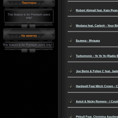
Партнеры
Robert Abigail feat. Kate Ryan
This feature is for Premium users
only!
Modana feat. Carlprit - Your B
На заметку
Бьянка - Музыка
This feature is for Premium users only!
Turbotronic - Ye Ye Ye (Radio E
Joe Berte & Felipe C feat. Jad
Hardwell Feat Mitch Crown - C
Avicii & Nicky Romero - I Cou
Pitbull Feat. Christina Aguile