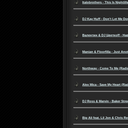
Italobrothers - This Is Nightlif
DJ Kay Huff - Don't Let Me Do
Валентин & DJ Цветкоff - Нав
Manian & Floorfilla - Just Ano
Northway - Come To Me (Radio
Alex Mica - Save My Heart (Rad
DJ Ross & Marvin - Baker Stree
Big Ali feat. Lil Jon & Chris R