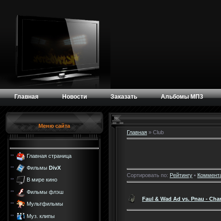
Главная
Новости
Заказать
Альбомы МП3
Меню сайта
Главная
»
Club
Главная страница
Фильмы
DivX
Сортировать по:
Рейтингу
•
Коммент
В мире кино
Фильмы флэш
Faul & Wad Ad vs. Pnau - Cha
Мультфильмы
Муз. клипы