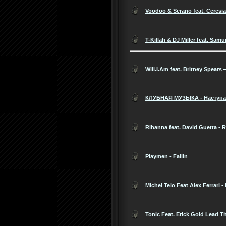
Voodoo & Serano feat. Ceresia
T-Killah & DJ Miller feat. Samur
Will.I.Am feat. Britney Spear
КЛУБНАЯ МУЗЫКА - Наступае
Rihanna feat. David Guetta - 
Playmen - Fallin
Michel Telo Feat Alex Ferrari -
Tonic Feat. Erick Gold Lead T