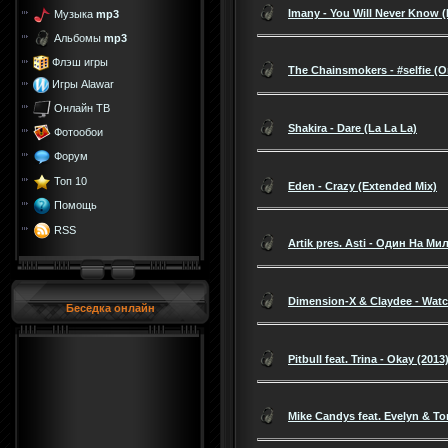
Imany - You Will Never Know 
Музыка
mp3
Альбомы
mp3
Флэш игры
The Chainsmokers - #selfie (Or
Игры Alawar
Онлайн ТВ
Shakira - Dare (La La La)
Фотообои
Форум
Топ 10
Eden - Crazy (Extended Mix)
Помощь
RSS
Artik pres. Asti - Один На М
Dimension-X & Claydee - Wat
Беседка онлайн
Pitbull feat. Trina - Okay (2013
Mike Candys feat. Evelyn & To