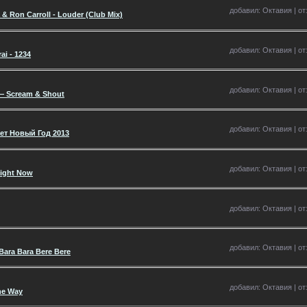
добавил: Октавия | отз
 & Ron Carroll - Louder (Club Mix)
добавил: Октавия | отз
ai - 1234
добавил: Октавия | отз
s — Scream & Shout
добавил: Октавия | отз
т Новый Год 2013
добавил: Октавия | отз
Right Now
добавил: Октавия | отз
добавил: Октавия | отз
 Bara Bara Bere Bere
добавил: Октавия | отз
he Way