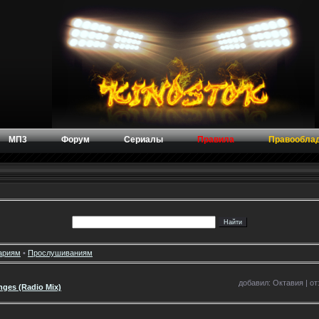
МП3
Форум
Сериалы
Правила
Правообла
ариям
•
Прослушиваниям
добавил: Октавия | отз
nges (Radio Mix)