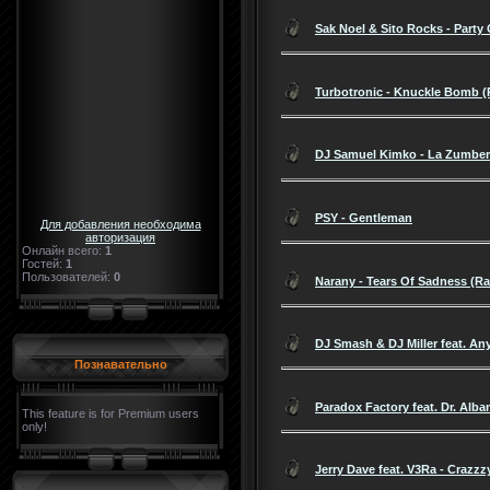
Sak Noel & Sito Rocks - Party 
Turbotronic - Knuckle Bomb (
DJ Samuel Kimko - La Zumbera
PSY - Gentleman
Для добавления необходима
авторизация
Онлайн всего:
1
Гостей:
1
Пользователей:
0
Narany - Tears Of Sadness (Ra
DJ Smash & DJ Miller feat. An
Познавательно
Paradox Factory feat. Dr. Alba
This feature is for Premium users
only!
Jerry Dave feat. V3Ra - Crazzz