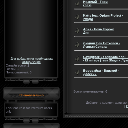
Ираклий - Твои
глаза
Katty feat. Opium Project -
Уходи
Ария - Ночь Короче
Дня
Людвиг Ван Бетховен -
Лунная Соната
Саундтрек из сериала Клон -
Для добавления необходима
- El mirage (тема Жади и Лук
авторизация
Онлайн всего:
1
Гостей:
1
Воровайки - Близкий -
Пользователей:
0
Далекий
Всего комментариев
:
0
Познавательно
Добавлять комментарии могу
[
Р
This feature is for Premium users
only!