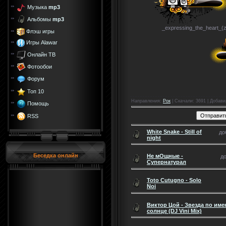
Музыка
mp3
Альбомы
mp3
_expressing_the_heart_(z
Флэш игры
Игры Alawar
Онлайн ТВ
Фотообои
Форум
Топ 10
Направления
:
Рок
|
Скачали
: 3691 |
Добави
Помощь
RSS
White Snake - Still of
до
night
Беседка онлайн
Не мОщные -
до
Супернатурал
Toto Cutugno - Solo
Noi
Виктор Цой - Звезда по име
солнце (DJ Vini Mix)