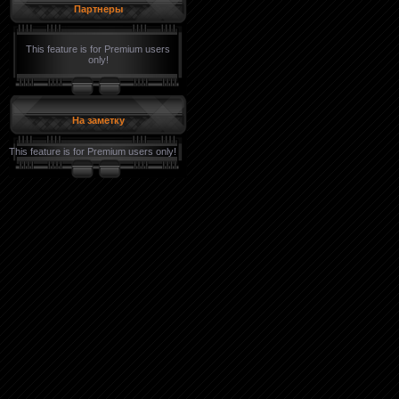
Партнеры
This feature is for Premium users
only!
На заметку
This feature is for Premium users only!