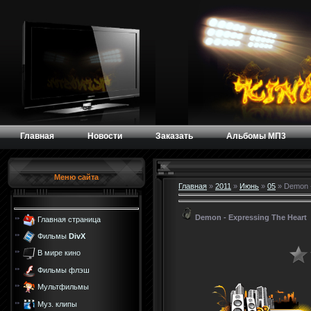
Главная
Новости
Заказать
Альбомы МП3
Меню сайта
Главная
»
2011
»
Июнь
»
05
» Demon -
Demon - Expressing The Heart
Главная страница
Фильмы
DivX
В мире кино
Фильмы флэш
Мультфильмы
Муз. клипы