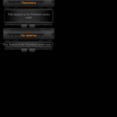
Партнеры
This feature is for Premium users
only!
На заметку
This feature is for Premium users only!