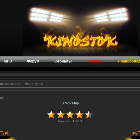
МП3
Форум
Сериалы
Правила
Правообла
отека Авария - Новогодняя
яя
В Мой Мир
Рейтинг:
4.5
/
13