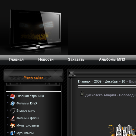
Главная
Новости
Заказать
Альбомы МП3
Меню сайта
Главная
»
2009
»
Декабрь
»
10
» Диск
Дискотека Авария - Новогодн
Главная страница
Фильмы
DivX
В мире кино
Фильмы флэш
Мультфильмы
Муз. клипы