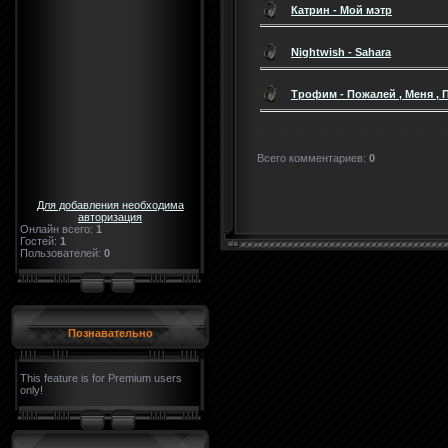
Катрин - Мой мэтр
Nightwish - Sahara
Трофим - Пожалей , Меня ,
Всего комментариев
:
0
Для добавления необходима
авторизация
Онлайн всего:
1
Гостей:
1
Пользователей:
0
Познавательно
This feature is for Premium users
only!