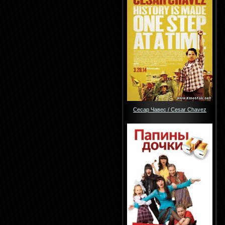
Сесар Чавес / Cesar Chavez