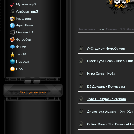
Музыка
mp3
Альбомы
mp3
Флэш игры
Игры Alawar
Направления
:
Disco
|
Скачали
: 3309 |
Доба
Онлайн ТВ
Фотообои
Форум
А-Студио - Нелюбимая
Топ 10
Black Eyed Peas - Disco Club
Помощь
RSS
Игра Слов - Куба
DJ Дождик - Почему же
Беседка онлайн
Toto Cutugno - Serenata
Дискотека Авария - Хип Хо
Celine Dion - The Power of L