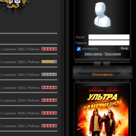
Логин:
Пароль:
запомнить
 | скачали: 4901 | Рейтинг:
Забыл пароль
|
Регистрация
 | скачали: 2683 | Рейтинг:
Популярное
 | скачали: 2481 | Рейтинг:
 | скачали: 5043 | Рейтинг:
 | скачали: 2259 | Рейтинг:
 | скачали: 4596 | Рейтинг:
 | скачали: 2662 | Рейтинг: