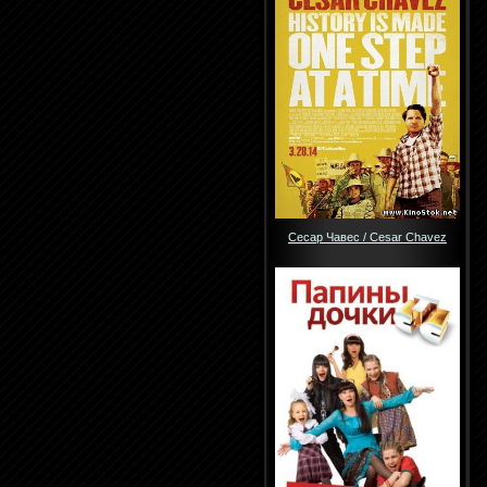
Сесар Чавес / Cesar Chavez