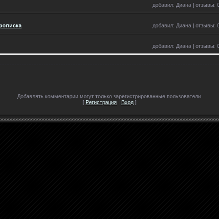
добавил: Диана | отзывы: 0
прописка
добавил: Диана | отзывы: 0
добавил: Диана | отзывы: 0
Добавлять комментарии могут только зарегистрированные пользователи.
[
Регистрация
|
Вход
]