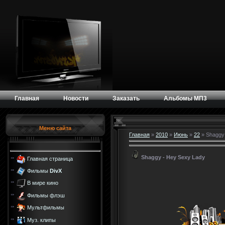
Главная
Новости
Заказать
Альбомы МП3
Меню сайта
Главная
»
2010
»
Июнь
»
22
» Shaggy
Shaggy - Hey Sexy Lady
Главная страница
Фильмы
DivX
В мире кино
Фильмы флэш
Мультфильмы
Муз. клипы