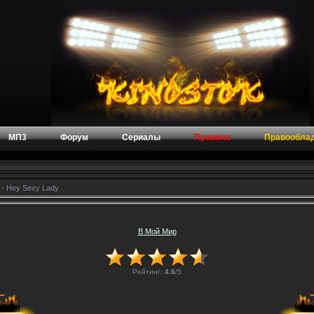
МП3
Форум
Сериалы
Правила
Правообла
 - Hey Sexy Lady
В Мой Мир
Рейтинг:
4.6
/
5