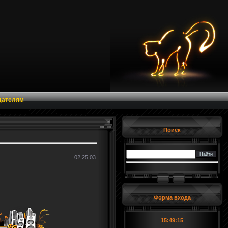
дателям
Поиск
02:25:03
Форма входа
15:49:15