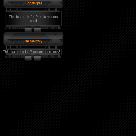
Партнеры
This feature is for Premium users
only!
На заметку
This feature is for Premium users only!