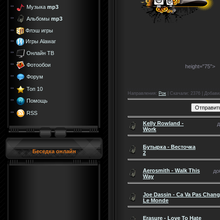
Музыка
mp3
Альбомы
mp3
Флэш игры
Игры Alawar
Онлайн ТВ
Фотообои
height="75">
Форум
Топ 10
Направления
:
Рок
|
Скачали
: 2376 |
Добави
Помощь
RSS
Kelly Rowland -
д
Work
Бутырка - Весточка
Беседка онлайн
2
Aerosmith - Walk This
до
Way
Joe Dassin - Ca Va Pas Chang
Le Monde
Erasure - Love To Hate