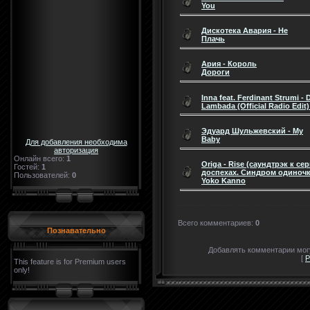
You
Дискотека Авария - Не
Плачь
Ария - Король
Дороги
Inna feat. Ferdinant Strumi -
Lambada (Official Radio Edit)
Эдуард Шульжевский - My
Baby
Для добавления необходима
авторизация
Онлайн всего:
1
Origa - Rise (саундтрэк к се
Гостей:
1
доспехах. Синдром одиночки
Пользователей:
0
Yoko Kanno
Всего комментариев
:
0
Познавательно
Добавлять комментарии могу
[
Р
This feature is for Premium users
only!