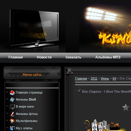
Главная
Новости
Заказать
Альбомы МП3
Меню сайта
Главная
»
2011
»
Июнь
»
04
» Eric Cla
Eric Clapton - I Shot The Sheriff
Главная страница
Фильмы
DivX
В мире кино
Фильмы флэш
Мультфильмы
Муз. клипы