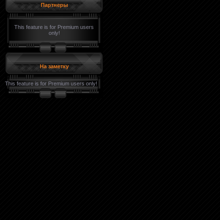
Партнеры
This feature is for Premium users
only!
На заметку
This feature is for Premium users only!