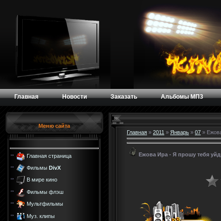
Главная
Новости
Заказать
Альбомы МП3
Меню сайта
Главная
»
2011
»
Январь
»
07
» Ежова
Ежова Ира - Я прошу тебя уй
Главная страница
Фильмы
DivX
В мире кино
Фильмы флэш
Мультфильмы
Муз. клипы