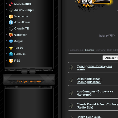
Музыка
mp3
Альбомы
mp3
Флэш игры
Игры Alawar
Онлайн ТВ
Фотообои
height="75">
Форум
Топ 10
Направления
:
Шансон
|
Скачали
: 1695 |
До
Помощь
RSS
Супердетки - Почему ты
такой
Dschinghis Khan -
Беседка онлайн
Dschinghis Khan
Комбинация - Встреча на
Манежной
Claude Daniel & Just-C - Sexy
(Radio Edit)
Верка Сердючка -