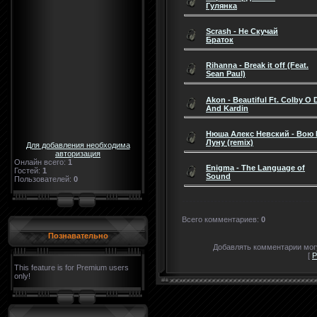
Гулянка
Scrash - Не Скучай
Браток
Rihanna - Break it off (Feat.
Sean Paul)
Akon - Beautiful Ft. Colby O 
And Kardin
Нюша Алекс Невский - Вою 
Луну (remix)
Для добавления необходима
авторизация
Онлайн всего:
1
Enigma - The Language of
Гостей:
1
Sound
Пользователей:
0
Всего комментариев
:
0
Познавательно
Добавлять комментарии могу
[
Р
This feature is for Premium users
only!