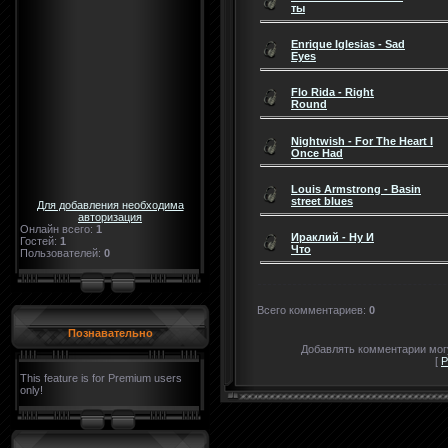
ты
Enrique Iglesias - Sad
Eyes
Flo Rida - Right
Round
Nightwish - For The Heart I
Once Had
Louis Armstrong - Basin
street blues
Для добавления необходима
авторизация
Онлайн всего:
1
Ираклий - Ну И
Гостей:
1
Что
Пользователей:
0
Всего комментариев
:
0
Познавательно
Добавлять комментарии могу
[
Р
This feature is for Premium users
only!