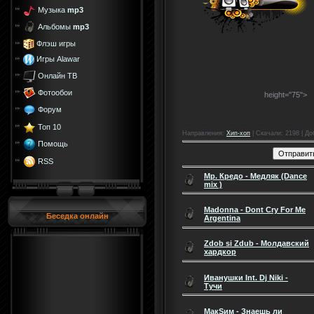
Музыка
mp3
Альбомы
mp3
Флэш игры
Игры Alawar
Онлайн ТВ
Фотообои
height="75">
Форум
Топ 10
Направления
:
Хип-хоп
|
Скачали
: 2198 |
До
Помощь
RSS
Мр. Кредо - Медляк (Dance
mix )
Madonna - Dont Cry For Me
Беседка онлайн
Argentina
Zdob si Zdub - Молдавский
хардкор
Иванушки Int. Dj Niki -
Тучи
МакSим - Знаешь ли