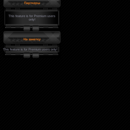
Партнеры
This feature is for Premium users
only!
На заметку
This feature is for Premium users only!