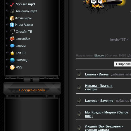
Музыка
mp3
Альбомы
mp3
Флэш игры
Игры Alawar
Онлайн ТВ
Фотообои
height="75">
Форум
Топ 10
Направления
:
Шансон
|
Скачали
: 10495 |
Д
Помощь
RSS
Lumen - Иначе
добавил: arhi
Непара - Плачь и
смотри
Беседка онлайн
Lacross - Save me
добавил: Д
Мр. Кредо - Медляк (Dance
mix )
Людвиг Ван Бетховен -
Лунная Соната