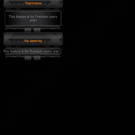
Партнеры
This feature is for Premium users
only!
На заметку
This feature is for Premium users only!