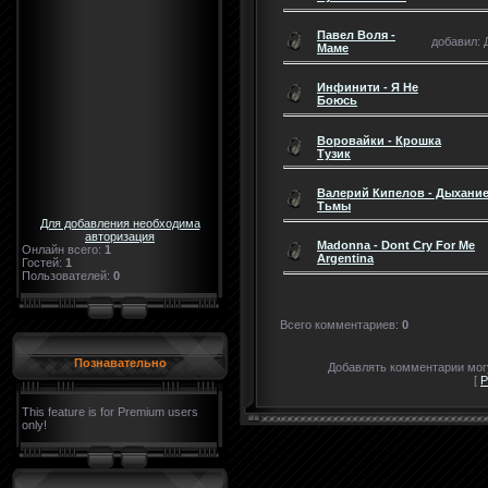
Павел Воля -
добавил: Д
Маме
Инфинити - Я Не
Боюсь
Воровайки - Крошка
Тузик
Валерий Кипелов - Дыхани
Тьмы
Для добавления необходима
авторизация
Madonna - Dont Cry For Me
Онлайн всего:
1
Argentina
Гостей:
1
Пользователей:
0
Всего комментариев
:
0
Познавательно
Добавлять комментарии могу
[
Р
This feature is for Premium users
only!