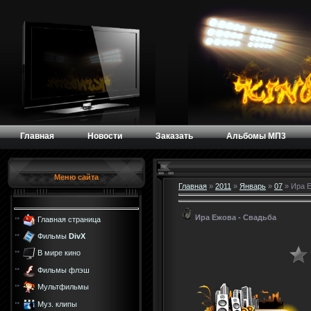
Главная
Новости
Заказать
Альбомы МП3
Меню сайта
Главная
»
2011
»
Январь
»
07
» Ира Е
Ира Ежова - Свадьба
Главная страница
Фильмы
DivX
В мире кино
Фильмы флэш
Мультфильмы
Муз. клипы