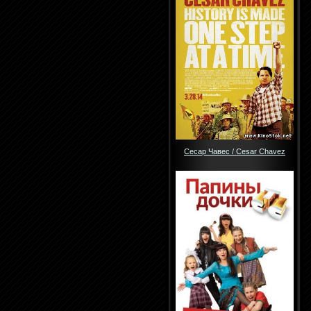
Сесар Чавес / Cesar Chavez