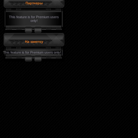
Партнеры
This feature is for Premium users
only!
На заметку
This feature is for Premium users only!