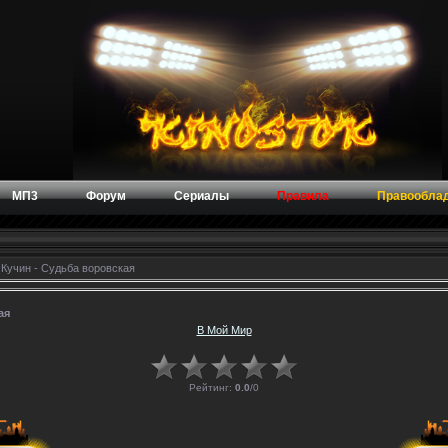
МП3
Форум
Сериалы
Правила
Правообла
Кучин - Судьба воровская
ая
В Мой Мир
Рейтинг:
0.0
/
0