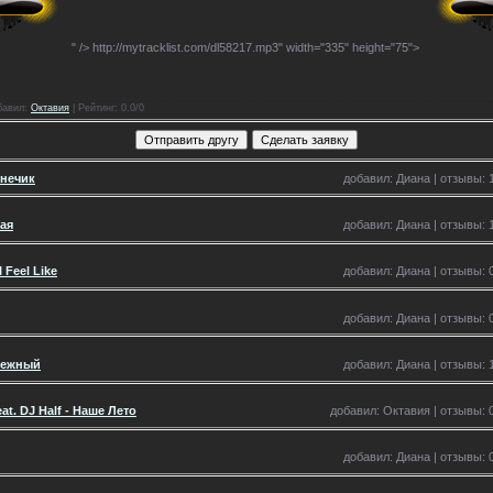
" />
http://mytracklist.com/dl58217.mp3" width="335" height="75">
бавил
:
Октавия
|
Рейтинг
: 0.0/0
знечик
добавил: Диана | отзывы: 1
ая
добавил: Диана | отзывы: 1
 Feel Like
добавил: Диана | отзывы: 0
добавил: Диана | отзывы: 0
Нежный
добавил: Диана | отзывы: 1
at. DJ Half - Наше Лето
добавил: Октавия | отзывы: 0
добавил: Диана | отзывы: 0