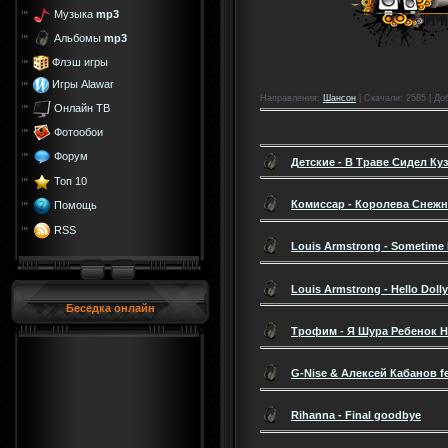
Музыка
mp3
Альбомы
mp3
Флэш игры
Игры Alawar
Направления
:
Шансон
|
Скачали
: 2585 |
До
Онлайн ТВ
Фотообои
Форум
Детские - В Траве Сидел Ку
Топ 10
Комиссар - Королева Снежн
Помощь
RSS
Louis Armstrong - Sometime I
Louis Armstrong - Hello Dolly
Беседка онлайн
Трофим - Я Шура Ребенок 
G-Nise & Алексей Кабанов fe
Rihanna - Final goodbye