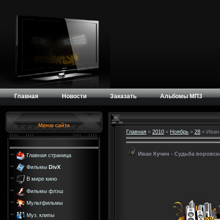
Главная
Новости
Заказать
Альбомы МП3
Меню сайта
Главная
»
2010
»
Ноябрь
»
28
» Иван 
Иван Кучин - Судьба воровск
Главная страница
Фильмы
DivX
В мире кино
Фильмы флэш
Мультфильмы
Муз. клипы