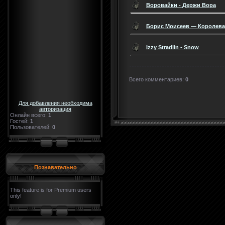
Воровайки - Держи Вора
Борис Моисеев — Королева
Izzy Stradlin - Snow
Всего комментариев
:
0
Для добавления необходима
авторизация
Онлайн всего:
1
Гостей:
1
Пользователей:
0
Познавательно
This feature is for Premium users
only!