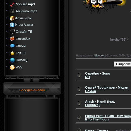
Музыка
mp3
Альбомы
mp3
Флэш игры
Игры Alawar
Онлайн ТВ
Фотообои
height="75">
Форум
Топ 10
Направления
:
Шансон
|
Скачали
: 5979 |
До
Помощь
RSS
Серебро - Song
№1
Сергей Трофимов - Мадам
Беседка онлайн
Бомжа
Arash - Kandi (feat.
Lumidee)
Pitbull Feat. T-Pain - Hey Ba
It To The Floor)
Каста - Сестра
добавил: Д