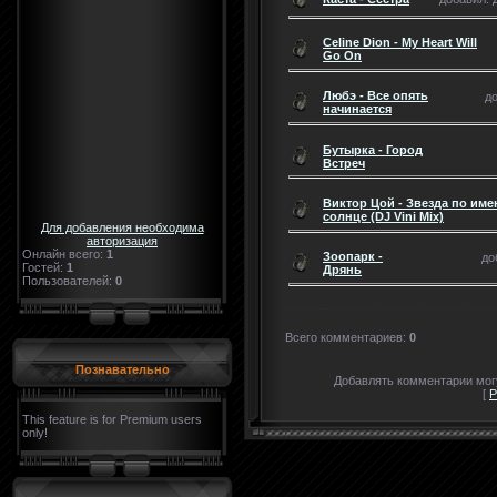
Celine Dion - My Heart Will
Go On
Любэ - Все опять
до
начинается
Бутырка - Город
Встреч
Виктор Цой - Звезда по име
солнце (DJ Vini Mix)
Для добавления необходима
авторизация
Онлайн всего:
1
Зоопарк -
до
Гостей:
1
Дрянь
Пользователей:
0
Всего комментариев
:
0
Познавательно
Добавлять комментарии могу
[
Р
This feature is for Premium users
only!