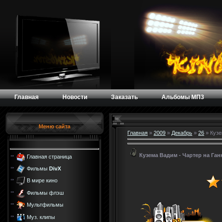
Главная
Новости
Заказать
Альбомы МП3
Меню сайта
Главная
»
2009
»
Декабрь
»
26
» Кузе
Кузема Вадим - Чартер на Ган
Главная страница
Фильмы
DivX
В мире кино
Фильмы флэш
Мультфильмы
Муз. клипы