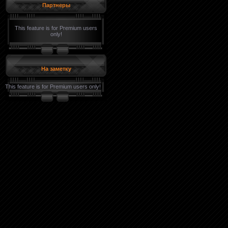
Партнеры
This feature is for Premium users
only!
На заметку
This feature is for Premium users only!