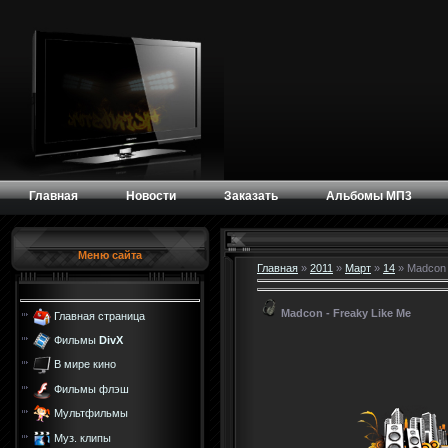
Главная
Новости
Заказать
Альбомы МП3
Меню сайта
Главная
»
2011
»
Март
»
14
» Madcon 
Madcon - Freaky Like Me
Главная страница
Фильмы
DivX
В мире кино
Фильмы флэш
Мультфильмы
Муз. клипы