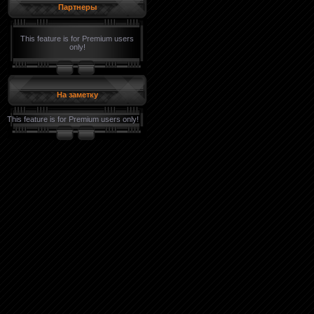
Партнеры
This feature is for Premium users
only!
На заметку
This feature is for Premium users only!