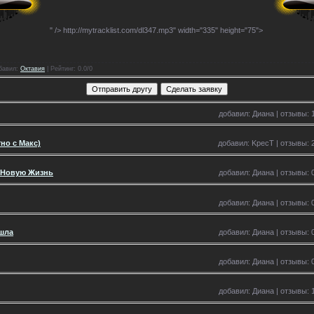
" />
http://mytracklist.com/dl347.mp3" width="335" height="75">
бавил
:
Октавия
|
Рейтинг
: 0.0/0
добавил: Диана | отзывы: 1
но с Макс)
добавил: KpecT | отзывы: 2
е Новую Жизнь
добавил: Диана | отзывы: 0
добавил: Диана | отзывы: 0
ишла
добавил: Диана | отзывы: 0
добавил: Диана | отзывы: 0
добавил: Диана | отзывы: 1