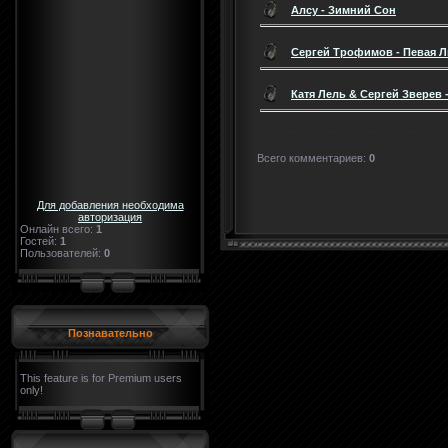
Алсу - Зимний Сон
Сергей Трофимов - Певая 
Катя Лель & Сергей Зверев 
Всего комментариев
:
0
Для добавления необходима
авторизация
Онлайн всего:
1
Гостей:
1
Пользователей:
0
Познавательно
This feature is for Premium users
only!