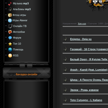
Музыка
mp3
Альбомы
mp3
Флэш игры
Игры Alawar
Направления
:
Хип-хоп
|
Скачали
: 1499 |
До
Онлайн ТВ
Фотообои
Форум
Enigma - Deja vu
Топ 10
Громкий - 16 Строк (совмест
Помощь
RSS
Белый Орел - Я Куплю Теб
Arash - Kandi (feat. Lumidee)
Беседка онлайн
Шура - А Просто Осень Пр
Звери - Рома, извини
Toto Cutugno - L Italiano