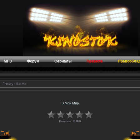
МП3
Форум
Сериалы
Правила
Правообла
- Freaky Like Me
В Мой Мир
Рейтинг:
0.0
/
0