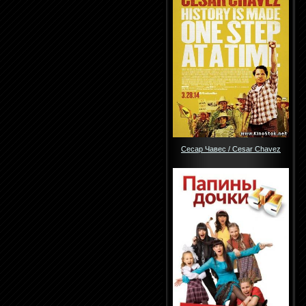
Сесар Чавес / Cesar Chavez