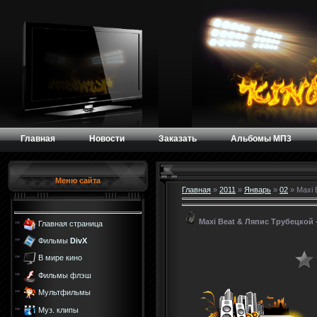
Главная
Новости
Заказать
Альбомы МП3
Меню сайта
Главная
»
2011
»
Январь
»
02
» Maxi 
Maxi Beat & Ляпис Трубецкой
Главная страница
Фильмы
DivX
В мире кино
Фильмы флэш
Мультфильмы
Муз. клипы