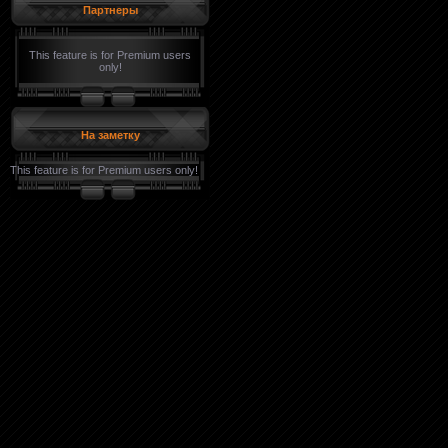
Партнеры
This feature is for Premium users
only!
На заметку
This feature is for Premium users only!