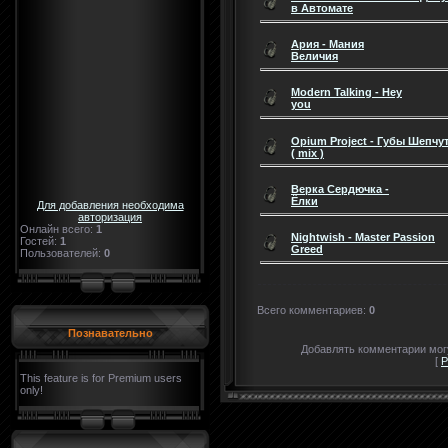
в Автомате
Ария - Мания
Величия
Modern Talking - Hey
you
Opium Project - Губы Шепчу
( mix )
Верка Сердючка -
Ёлки
Для добавления необходима
авторизация
Онлайн всего:
1
Nightwish - Master Passion
Гостей:
1
Greed
Пользователей:
0
Всего комментариев
:
0
Познавательно
Добавлять комментарии могу
[
Р
This feature is for Premium users
only!