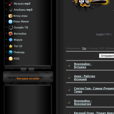
Музыка
mp3
Альбомы
mp3
Флэш игры
Игры Alawar
Онлайн ТВ
Фотообои
height="75">
Форум
Топ 10
Направления
:
Поп
|
Скачали
: 3103 |
Добави
Помощь
RSS
Воровайки -
Бутырка
Ария - Рабство
Беседка онлайн
Иллюзий
Сектор Газа - Самые Лучшие
Тачки
Воровайки -
Вороваечки
Евгений Осин - Плачет Дев