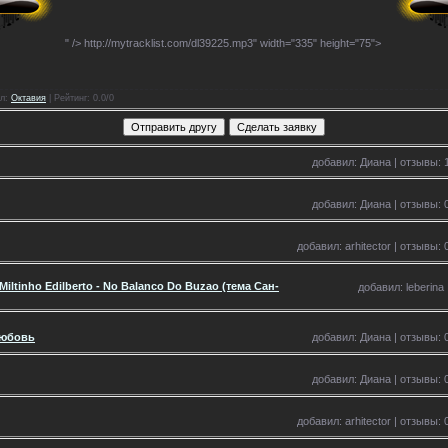
" />
http://mytracklist.com/dl39225.mp3" width="335" height="75">
л
:
Октавия
|
Рейтинг
: 0.0/0
добавил: Диана | отзывы: 1
добавил: Диана | отзывы: 0
добавил: arhitector | отзывы: 
iltinho Edilberto - No Balanco Do Buzao (тема Сан-
добавил: leberina 
Любовь
добавил: Диана | отзывы: 0
добавил: Диана | отзывы: 0
добавил: arhitector | отзывы: 