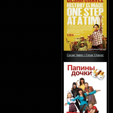
Сесар Чавес / Cesar Chavez