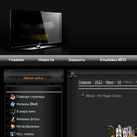
Главная
Новости
Заказать
Альбомы МП3
Меню сайта
Главная
»
2012
»
Март
»
16
» Misty -
Misty - Не Надо Снов
Главная страница
Фильмы
DivX
В мире кино
Фильмы флэш
Мультфильмы
Муз. клипы