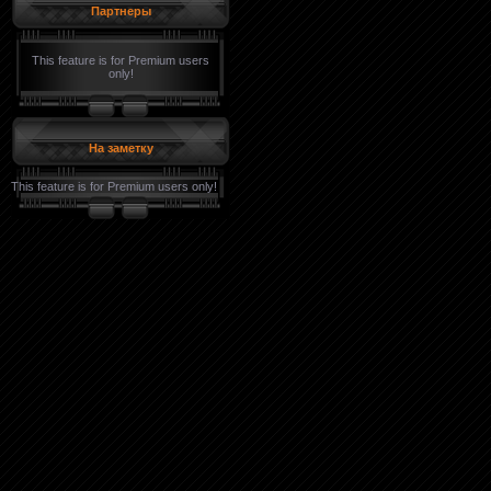
Партнеры
This feature is for Premium users
only!
На заметку
This feature is for Premium users only!