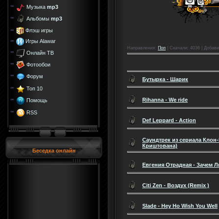
Музыка
mp3
Альбомы
mp3
Флэш игры
Игры Alawar
Направления
:
Поп
|
Скачали
: 4036 |
Добави
Онлайн ТВ
Фотообои
Форум
Бутырка - Шарик
Топ 10
Rihanna - We ride
Помощь
RSS
Def Leppard - Action
Cаундтрек из сериала Клон-M
Криштована)
Беседка онлайн
Евгения Отрадная - Зачем 
Citi Zen - Воздух (Remix )
Slade - Hey Ho Wish You Well