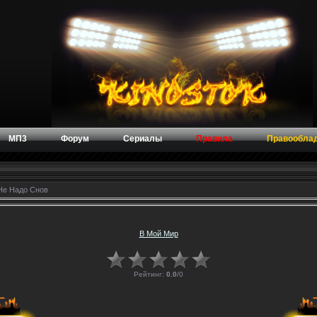
МП3
Форум
Сериалы
Правила
Правообла
 Не Надо Снов
В Мой Мир
Рейтинг:
0.0
/
0