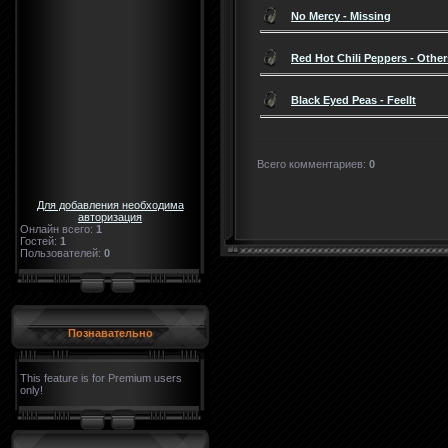
No Mercy - Missing
Red Hot Chili Peppers - Other
Black Eyed Peas - FeelIt
Всего комментариев
:
0
Для добавления необходима
авторизация
Онлайн всего:
1
Гостей:
1
Пользователей:
0
Познавательно
This feature is for Premium users
only!