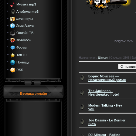
Музыка
mp3
Альбомы
mp3
Флэш игры
Игры Alawar
Онлайн ТВ
Фотообои
height="75">
Форум
Топ 10
Направления
:
Шансон
|
Скачали
: 2303 |
До
Помощь
RSS
Борис Моисеев —
Незаконченный роман
The Jacksons -
Беседка онлайн
Heartbreaked hotel
Modern Talking - Hey
you
Joe Dassin - Le Dernier
Slow
DJ Aligator - Fading