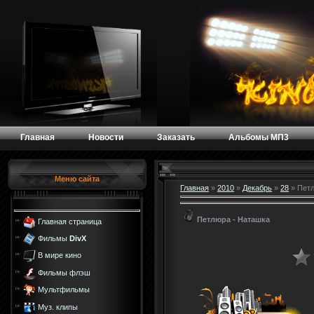
Главная
Новости
Заказать
Альбомы МП3
Меню сайта
Главная
»
2010
»
Декабрь
»
28
» Петл
Петлюра - Наташка
Главная страница
Фильмы
DivX
В мире кино
Фильмы флэш
Мультфильмы
Муз. клипы