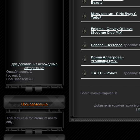
Beauty
Мальчишник - Я Не Буду С
Тобой
Enigma - Gravity Of Love
(Scourge Club Mix)
Непара - Нестерео
добавил: Д
Ирина Аллегрова -
Угонщица (mix)
Для добавления необходима
авторизация
Онлайн всего:
1
T.A.T.U. - Робот
добавил: Д
Гостей:
1
Пользователей:
0
Всего комментариев
:
0
Познавательно
Добавлять комментарии могу
[
Р
This feature is for Premium users
only!