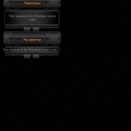
Партнеры
This feature is for Premium users
only!
На заметку
This feature is for Premium users only!