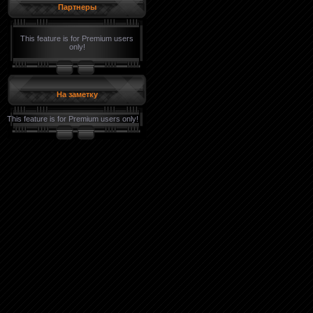
Партнеры
This feature is for Premium users
only!
На заметку
This feature is for Premium users only!