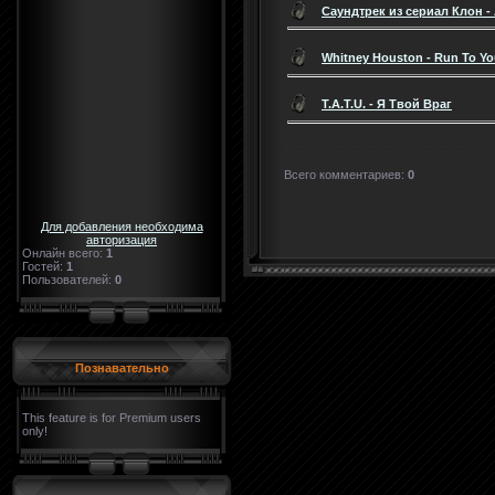
Саундтрек из сериал Клон -
Whitney Houston - Run To Y
T.A.T.U. - Я Твой Враг
Всего комментариев
:
0
Для добавления необходима
авторизация
Онлайн всего:
1
Гостей:
1
Пользователей:
0
Познавательно
This feature is for Premium users
only!