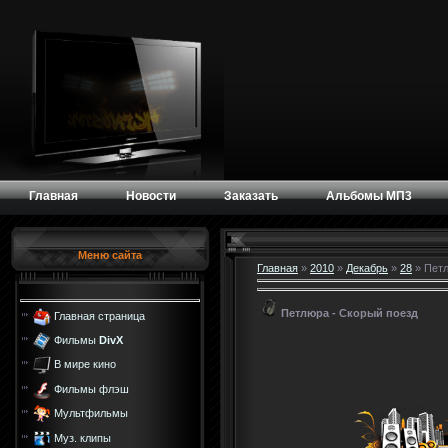
Главная
Новости
Заказать
Альбомы МП3
Меню сайта
Главная
»
2010
»
Декабрь
»
28
» Петл
Петлюра - Скорый поезд
Главная страница
Фильмы
DivX
В мире кино
Фильмы флэш
Мультфильмы
Муз. клипы