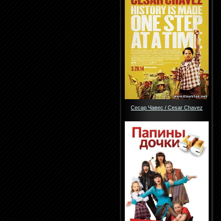
Сесар Чавес / Cesar Chavez