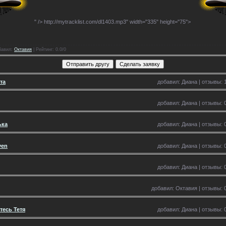
" />
http://mytracklist.com/dl1403.mp3" width="335" height="75">
бавил
:
Октавия
|
Рейтинг
: 0.0/0
та
добавил: Диана | отзывы: 1
добавил: Диана | отзывы: 0
ька
добавил: Диана | отзывы: 0
ven
добавил: Диана | отзывы: 0
добавил: Диана | отзывы: 0
добавил: Октавия | отзывы: 0
тесь Тетя
добавил: Диана | отзывы: 0