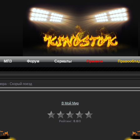
МП3
Форум
Сериалы
Правила
Правообла
юра - Скорый поезд
В Мой Мир
Рейтинг:
0.0
/
0