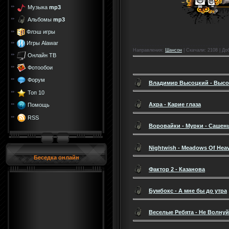
Музыка
mp3
Альбомы
mp3
Флэш игры
Игры Alawar
Направления
:
Шансон
|
Скачали
: 2108 |
До
Онлайн ТВ
Фотообои
Форум
Владимир Высоцкий - Высо
Топ 10
Ахра - Карие глаза
Помощь
RSS
Воровайки - Мурки - Сашен
Nightwish - Meadows Of Hea
Беседка онлайн
Фактор 2 - Казанова
Бумбокс - А мне бы до утра
Веселые Ребята - Не Волнуй