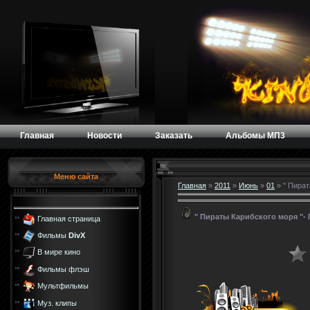
Главная
Новости
Заказать
Альбомы МП3
Меню сайта
Главная
»
2011
»
Июнь
»
01
» " Пират
" Пираты Карибского моря "- 
Главная страница
Фильмы
DivX
В мире кино
Фильмы флэш
Мультфильмы
Муз. клипы