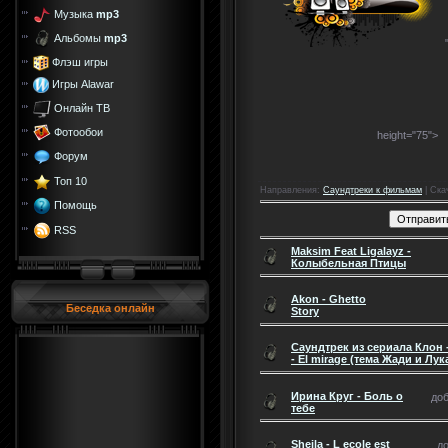
Музыка
mp3
Альбомы
mp3
Флэш игры
Игры Alawar
Онлайн ТВ
Фотообои
height="75">
Форум
Топ 10
Направления
:
Cаундтреки к фильмам
|
Ска
Помощь
RSS
Maksim Feat Ligalayz -
Колыбельная Птицы
Akon - Ghetto
Беседка онлайн
Story
Саундтрек из сериала Клон -
- El mirage (тема Жади и Лук
Ирина Круг - Боль о
доб
тебе
Sheila - L ecole est
до