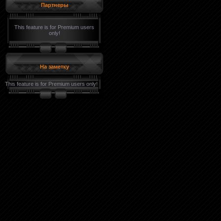
Партнеры
This feature is for Premium users
only!
На заметку
This feature is for Premium users only!