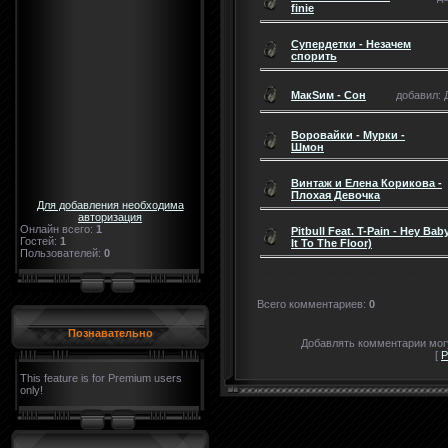
finie
Супердетки - Незачем
спорить
МакSим - Сон
добавил: Д
Воровайки - Мурки -
Шмон
Винтаж и Елена Корикова -
Плохая Девочка
Для добавления необходима
авторизация
Онлайн всего:
1
Pitbull Feat. T-Pain - Hey Ba
Гостей:
1
It To The Floor)
Пользователей:
0
Всего комментариев
:
0
Познавательно
Добавлять комментарии могу
[
Р
This feature is for Premium users
only!