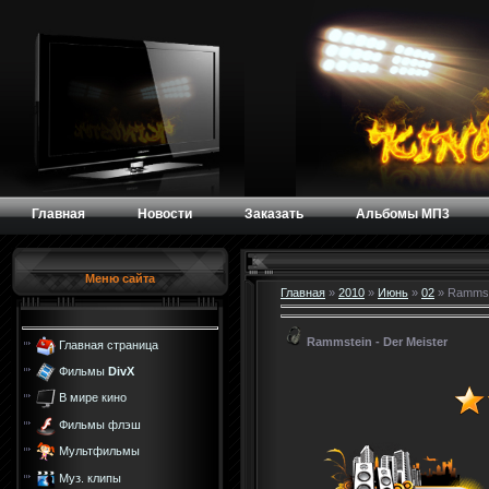
Главная
Новости
Заказать
Альбомы МП3
Меню сайта
Главная
»
2010
»
Июнь
»
02
» Rammste
Rammstein - Der Meister
Главная страница
Фильмы
DivX
В мире кино
Фильмы флэш
Мультфильмы
Муз. клипы