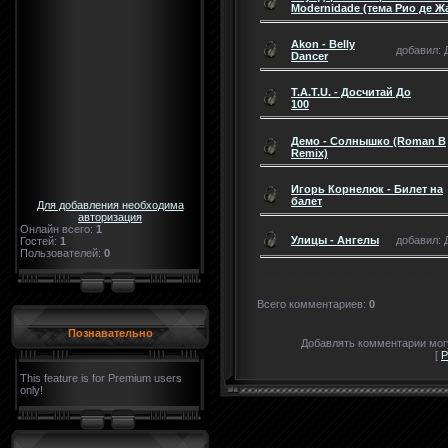
Modernidade (тема Рио де Ж
Akon - Belly
добавил: Д
Dancer
T.A.T.U. - Досчитай До
100
Демо - Солнышко (Roman B
Remix)
Игорь Корнелюк - Билет на
балет
Для добавления необходима
авторизация
Онлайн всего:
1
Улицы - Ангелы
добавил: Д
Гостей:
1
Пользователей:
0
Всего комментариев
:
0
Познавательно
Добавлять комментарии могу
[
Р
This feature is for Premium users
only!