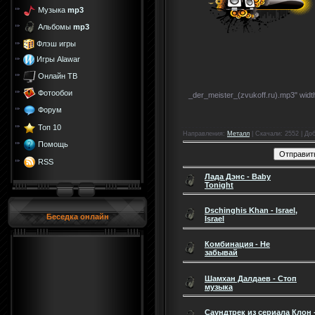
Музыка
mp3
Альбомы
mp3
Флэш игры
Игры Alawar
Онлайн ТВ
Фотообои
_der_meister_(zvukoff.ru).mp3" widt
Форум
Топ 10
Направления
:
Металл
|
Скачали
: 2552 |
До
Помощь
RSS
Лада Дэнс - Baby
Tonight
Dschinghis Khan - Israel,
Беседка онлайн
Israel
Комбинация - Не
забывай
Шамхан Далдаев - Стоп
музыка
Саундтрек из cериала Клон -