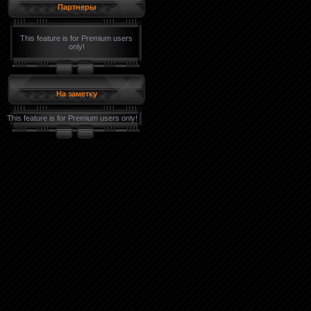
Партнеры
This feature is for Premium users
only!
На заметку
This feature is for Premium users only!