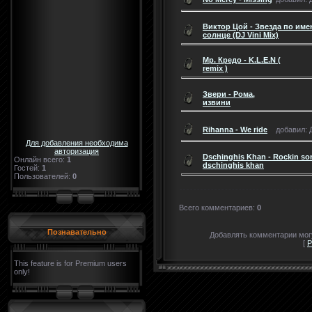
Виктор Цой - Звезда по име
солнце (DJ Vini Mix)
Мр. Кредо - K.L.E.N (
remix )
Звери - Рома,
извини
Rihanna - We ride
добавил: Д
Для добавления необходима
авторизация
Dschinghis Khan - Rockin so
Онлайн всего:
1
dschinghis khan
Гостей:
1
Пользователей:
0
Всего комментариев
:
0
Познавательно
Добавлять комментарии могу
[
Р
This feature is for Premium users
only!