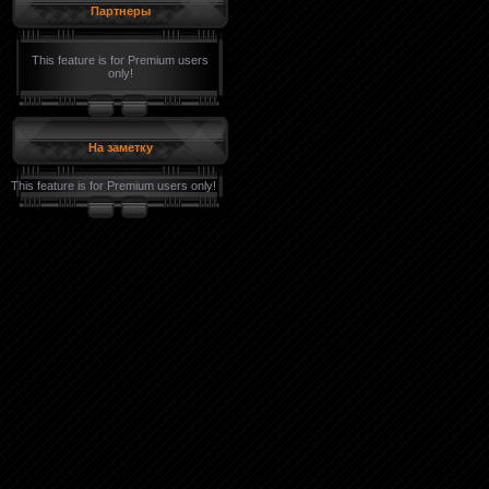
Партнеры
This feature is for Premium users
only!
На заметку
This feature is for Premium users only!