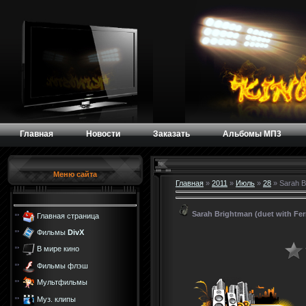
Главная
Новости
Заказать
Альбомы МП3
Меню сайта
Главная
»
2011
»
Июль
»
28
» Sarah B
Sarah Brightman (duet with Fe
Главная страница
Фильмы
DivX
В мире кино
Фильмы флэш
Мультфильмы
Муз. клипы