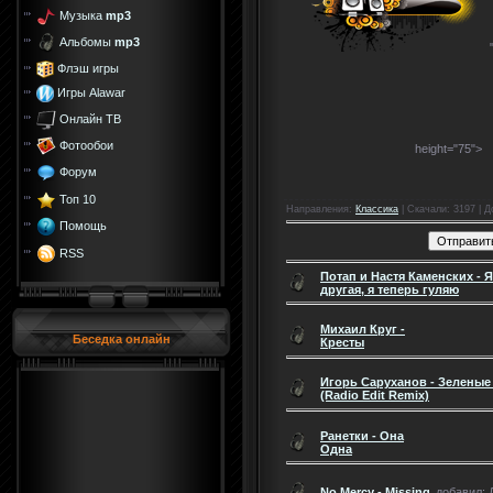
Музыка
mp3
Альбомы
mp3
Флэш игры
Игры Alawar
Онлайн ТВ
Фотообои
height="75">
Форум
Топ 10
Направления
:
Класcика
|
Скачали
: 3197 |
Д
Помощь
RSS
Потап и Настя Каменских - 
другая, я теперь гуляю
Михаил Круг -
Беседка онлайн
Кресты
Игорь Саруханов - Зеленые 
(Radio Edit Remix)
Ранетки - Она
Одна
No Mercy - Missing
добавил: Д